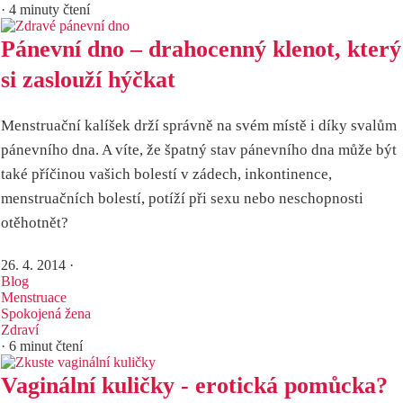
· 4 minuty čtení
Pánevní dno – drahocenný klenot, který
si zaslouží hýčkat
Menstruační kalíšek drží správně na svém místě i díky svalům
pánevního dna. A víte, že špatný stav pánevního dna může být
také příčinou vašich bolestí v zádech, inkontinence,
menstruačních bolestí, potíží při sexu nebo neschopnosti
otěhotnět?
26. 4. 2014
·
Blog
Menstruace
Spokojená žena
Zdraví
· 6 minut čtení
Vaginální kuličky - erotická pomůcka?