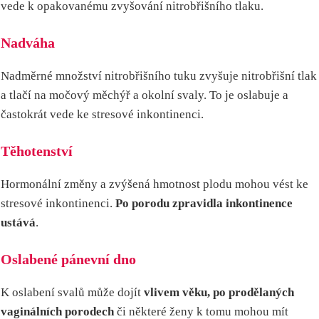
vede k opakovanému zvyšování nitrobřišního tlaku.
Nadváha
Nadměrné množství nitrobřišního tuku zvyšuje nitrobřišní tlak
a tlačí na močový měchýř a okolní svaly. To je oslabuje a
častokrát vede ke stresové inkontinenci.
Těhotenství
Hormonální změny a zvýšená hmotnost plodu mohou vést ke
stresové inkontinenci.
Po porodu zpravidla inkontinence
ustává
.
Oslabené pánevní dno
K oslabení svalů může dojít
vlivem věku, po prodělaných
vaginálních porodech
či některé ženy k tomu mohou mít