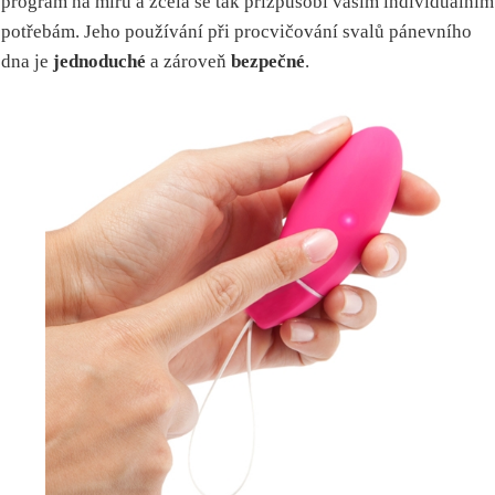
program na míru a zcela se tak přizpůsobí vašim individuálním
potřebám. Jeho používání při procvičování svalů pánevního
dna je
jednoduché
a zároveň
bezpečné
.