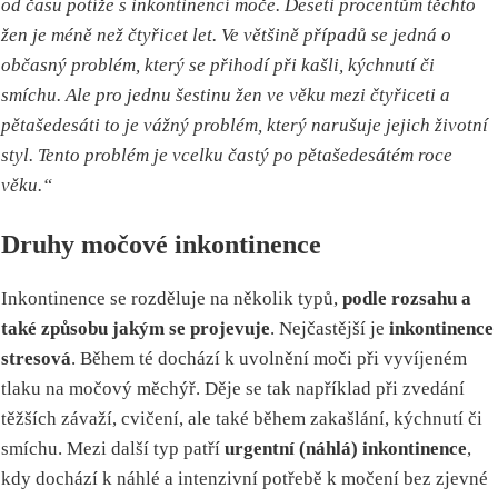
od času potíže s inkontinencí moče. Deseti procentům těchto
žen je méně než čtyřicet let. Ve většině případů se jedná o
občasný problém, který se přihodí při kašli, kýchnutí či
smíchu. Ale pro jednu šestinu žen ve věku mezi čtyřiceti a
pětašedesáti to je vážný problém, který narušuje jejich životní
styl. Tento problém je vcelku častý po pětašedesátém roce
věku.“
Druhy močové inkontinence
Inkontinence se rozděluje na několik typů,
podle rozsahu a
také způsobu jakým se projevuje
. Nejčastější je
inkontinence
stresová
. Během té dochází k uvolnění moči při vyvíjeném
tlaku na močový měchýř. Děje se tak například při zvedání
těžších závaží, cvičení, ale také během zakašlání, kýchnutí či
smíchu. Mezi další typ patří
urgentní (náhlá) inkontinence
,
kdy dochází k náhlé a intenzivní potřebě k močení bez zjevné