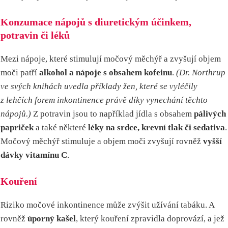
Konzumace nápojů s diuretickým účinkem,
potravin či léků
Mezi nápoje, které stimulují močový měchýř a zvyšují objem
moči patří
alkohol a nápoje s obsahem kofeinu
.
(Dr. Northrup
ve svých knihách uvedla příklady žen, které se vyléčily
z lehčích forem inkontinence právě díky vynechání těchto
nápojů.)
Z potravin jsou to například jídla s obsahem
pálivých
papriček
a také některé
léky na srdce, krevní tlak či sedativa
.
Močový měchýř stimuluje a objem moči zvyšují rovněž
vyšší
dávky vitamínu C
.
Kouření
Riziko močové inkontinence může zvýšit užívání tabáku. A
rovněž
úporný kašel
, který kouření zpravidla doprovází, a jež