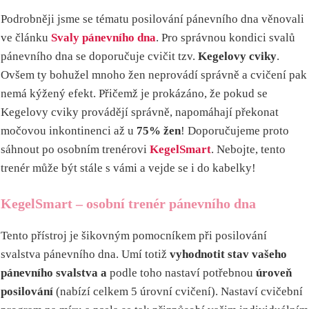
Podrobněji jsme se tématu posilování pánevního dna věnovali
ve článku
Svaly pánevního dna
. Pro správnou kondici svalů
pánevního dna se doporučuje cvičit tzv.
Kegelovy cviky
.
Ovšem ty bohužel mnoho žen neprovádí správně a cvičení pak
nemá kýžený efekt. Přičemž je prokázáno, že pokud se
Kegelovy cviky provádějí správně, napomáhají překonat
močovou inkontinenci až u
75% žen
! Doporučujeme proto
sáhnout po osobním trenérovi
KegelSmart
. Nebojte, tento
trenér může být stále s vámi a vejde se i do kabelky!
KegelSmart – osobní trenér pánevního dna
Tento přístroj je šikovným pomocníkem při
posilování
svalstva pánevního dna. Umí totiž
vyhodnotit stav vašeho
pánevního svalstva a
podle toho nastaví potřebnou
úroveň
posilování
(nabízí celkem 5 úrovní cvičení). Nastaví cvičební