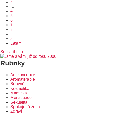
page
Předchozí
‹
stránka
…
Page
4
Page
5
Aktuální
6
stránka
Page
7
Page
8
…
Následující
›
stránka
Poslední
Last »
stránka
Subscribe to
Rubriky
Antikoncepce
Aromaterapie
Bohyně
Kosmetika
Maminka
Menstruace
Sexualita
Spokojená žena
Zdraví