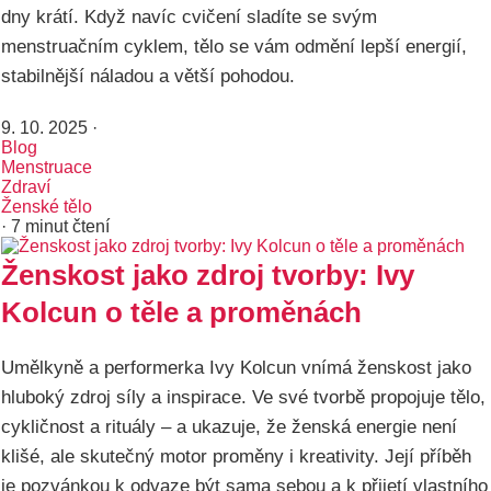
dny krátí. Když navíc cvičení sladíte se svým
menstruačním cyklem, tělo se vám odmění lepší energií,
stabilnější náladou a větší pohodou.
9. 10. 2025
·
Blog
Menstruace
Zdraví
Ženské tělo
· 7 minut čtení
Ženskost jako zdroj tvorby: Ivy
Kolcun o těle a proměnách
Umělkyně a performerka Ivy Kolcun vnímá ženskost jako
hluboký zdroj síly a inspirace. Ve své tvorbě propojuje tělo,
cykličnost a rituály – a ukazuje, že ženská energie není
klišé, ale skutečný motor proměny i kreativity. Její příběh
je pozvánkou k odvaze být sama sebou a k přijetí vlastního