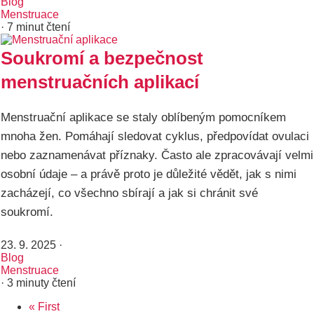
Blog
Menstruace
· 7 minut čtení
Soukromí a bezpečnost
menstruačních aplikací
Menstruační aplikace se staly oblíbeným pomocníkem
mnoha žen. Pomáhají sledovat cyklus, předpovídat ovulaci
nebo zaznamenávat příznaky. Často ale zpracovávají velmi
osobní údaje – a právě proto je důležité vědět, jak s nimi
zacházejí, co všechno sbírají a jak si chránit své
soukromí.
23. 9. 2025
·
Blog
Menstruace
· 3 minuty čtení
First
« First
Pagination