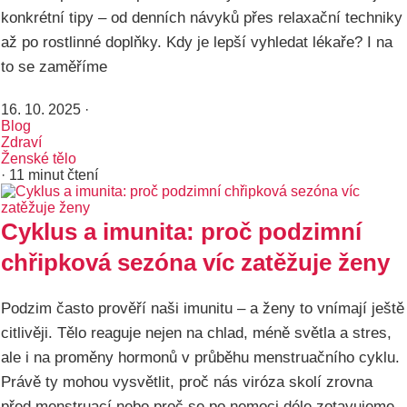
konkrétní tipy – od denních návyků přes relaxační techniky
až po rostlinné doplňky. Kdy je lepší vyhledat lékaře? I na
to se zaměříme
16. 10. 2025
·
Blog
Zdraví
Ženské tělo
· 11 minut čtení
Cyklus a imunita: proč podzimní
chřipková sezóna víc zatěžuje ženy
Podzim často prověří naši imunitu – a ženy to vnímají ještě
citlivěji. Tělo reaguje nejen na chlad, méně světla a stres,
ale i na proměny hormonů v průběhu menstruačního cyklu.
Právě ty mohou vysvětlit, proč nás viróza skolí zrovna
před menstruací nebo proč se po nemoci déle zotavujeme.