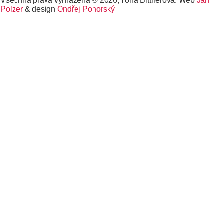
Všechna práva vyhrazena © 2026, Ilona Bittnerová. Web
Jan
Polzer
& design
Ondřej Pohorský