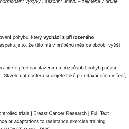
t hormonální výkyvy i sezónní únavu – zejména v druhé
nování pohybu, který
vychází z přirozeného
respektuje to, že tělo má v průběhu měsíce období vyšší
hránit se před nachlazením a přizpůsobit pohyb počasí.
. Skvělou atmosféru si užijete také při relaxačním cvičení,
trolled trials | Breast Cancer Research | Full Text
ce or adaptations to resistance exercise training