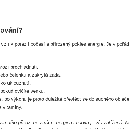
tování?
zít v potaz i počasí a přirozený pokles energie. Je v pořádk
rozí prochladnutí.
nebo čelenku a zakrytá záda.
iko uklouznutí.
 pokud cvičíte venku.
 po výkonu je proto důležité převléct se do suchého obleče
s vitamíny.
im tělo přirozeně ztrácí energii a imunita je víc zatížená.