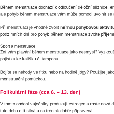
Během menstruace dochází k odloučení děložní sliznice,
en
ale pohyb během menstruace vám může pomoci uvolnit se a
Při menstruaci je vhodné zvolit
mírnou pohybovou aktivitu,
podzimních dní pro pohyb během menstruace zvolte příjemn
Sport a menstruace
Zní vám plavání během menstruace jako nesmysl? Vyzkou
pojistku ke kalíšku či tamponu.
Bojíte se nehody ve fitku nebo na hodině jógy? Použijte jak
menstruační pomůckou.
Folikulární fáze (cca 6. – 13. den)
V tomto období vaječníky produkují estrogen a roste nová d
tuto dobu cítí silná a na trénink dobře připravená.