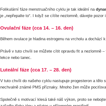
Folikulární fáze menstruačního cyklu je tak ideální na
dynam
je „nepřepalte to“. I když se cítíte nezlomně, dávejte pozor 
Ovulační fáze (cca 14. – 16. den)
Během ovulace je hladina estrogenu na vrcholu a dochází k
Právě v tuto chvíli se můžete cítit opravdu fit a nezlomně –
lekce nebo tanec.
Luteální fáze (cca 17. – 28. den)
V tuto chvíli do našeho cyklu nastupuje progesteron a tělo
nechvalně známé PMS příznaky. Mnoho žen může pociťov
Společně s motivací klesá také náš výkon, proto se nebojte
zařaďte třeba jógu a pilates v příjemném prostředí.