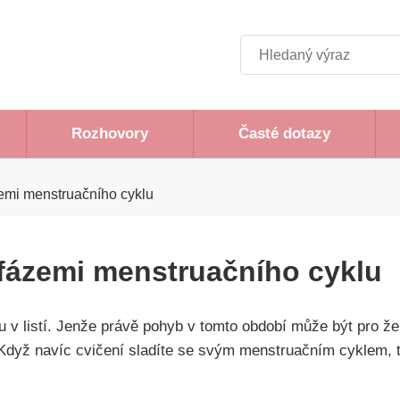
Hledat
Rozhovory
Časté dotazy
zemi menstruačního cyklu
 fázemi menstruačního cyklu
u v listí. Jenže právě pohyb v tomto období může být pro ž
 Když navíc cvičení sladíte se svým menstruačním cyklem, tě