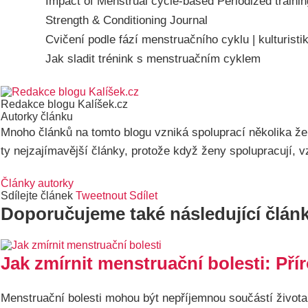
Impact of Menstrual cycle-based Periodized traini
Strength & Conditioning Journal
Cvičení podle fází menstruačního cyklu | kulturist
Jak sladit trénink s menstruačním cyklem
Redakce blogu Kalíšek.cz
Autorky článku
Mnoho článků na tomto blogu vzniká spoluprací několika žen
ty nejzajímavější články, protože když ženy spolupracují, vzn
Články autorky
Sdílejte článek
Tweetnout
Sdílet
Doporučujeme také následující člán
Jak zmírnit menstruační bolesti: Př
Menstruační bolesti mohou být nepříjemnou součástí života,