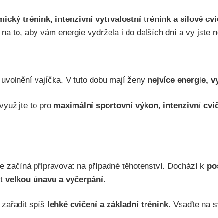
ický trénink, intenzivní vytrvalostní trénink a silové cvi
i na to, aby vám energie vydržela i do dalších dní a vy jste n
 uvolnění vajíčka. V tuto dobu mají ženy
nejvíce energie, 
 využijte to pro
maximální sportovní výkon, intenzivní cvič
 se začíná připravovat na případné těhotenství. Dochází k
po
at
velkou únavu a vyčerpání
.
 zařadit spíš
lehké cvičení a základní trénink
. Vsaďte na s