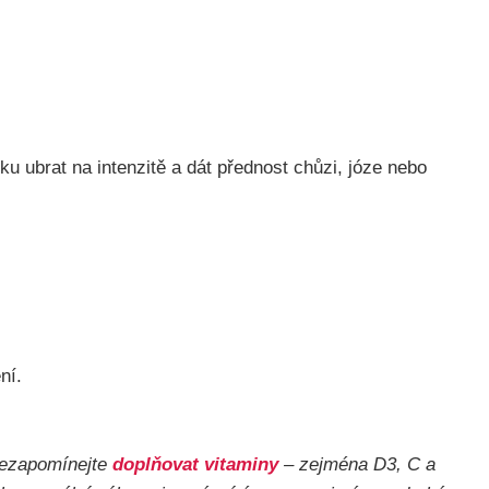
u ubrat na intenzitě a dát přednost chůzi, józe nebo
ní.
 Nezapomínejte
doplňovat vitaminy
– zejména D3, C a