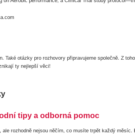
ng on Aerobic performance, a Clinical Trial study protocol
ika.com
. Také otázky pro rozhovory připravujeme společně. Z toho 
ikají ty nejlepší věci!
ky
írodní tipy a odborná pomoc
 ale rozhodně nejsou něčím, co musíte trpět každý měsíc. Ex