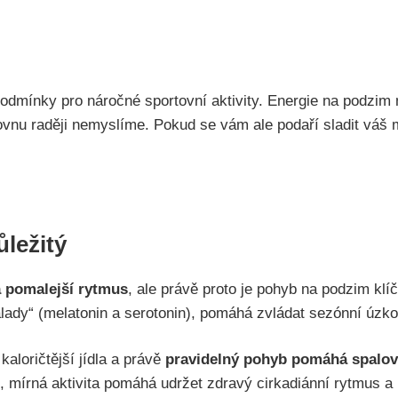
odmínky pro náročné sportovní aktivity. Energie na podzim 
lovnu raději nemyslíme. Pokud se vám ale podaří sladit váš 
ůležitý
na pomalejší rytmus
, ale právě proto je pohyb na podzim kl
álady“ (melatonin a serotonin), pomáhá zvládat sezónní úzkos
aloričtější jídla a právě
pravidelný pohyb pomáhá spalova
 mírná aktivita pomáhá udržet zdravý cirkadiánní rytmus a 