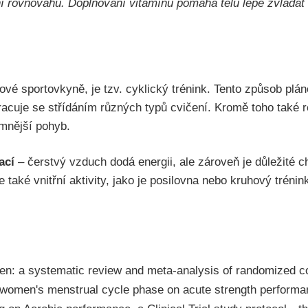
ní rovnováhu. Doplňování vitamínů pomáhá tělu lépe zvláda
lové sportovkyně, je tzv. cyklický trénink. Tento způsob plá
racuje se střídáním různých typů cvičení. Kromě toho také 
emnější pohyb.
ací
– čerstvý vzduch dodá energii, ale zároveň je důležité c
aké vnitřní aktivity, jako je posilovna nebo kruhový trénink
en: a systematic review and meta-analysis of randomized con
 women's menstrual cycle phase on acute strength performan