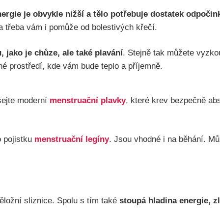
ergie je obvykle nižší a tělo potřebuje dostatek odpočin
 třeba vám i pomůže od bolestivých křečí.
 jako je chůze, ale také plavání
. Stejně tak můžete vyzko
é prostředí, kde vám bude teplo a příjemně.
šejte moderní
menstruační plavky
, které krev bezpečně ab
o pojistku
menstruační legíny
. Jsou vhodné i na běhání. Mů
ěložní sliznice. Spolu s tím také
stoupá hladina energie, z