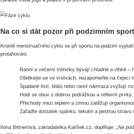
Na co si dát pozor při podzimním spor
Kromě menstruačního cyklu se při sportu na podzim vyplatí v
protahování.
Ranní a večerní tréninky bývají chladné a vlhké – h
Oblékejte se ve vrstvách, nezapomeňte na čepici 
Spadané listí, bláto nebo ranní námraza zvyšují riz
Hodí se obuv s dobrou podrážkou a reflexní prvky,
Přechody mezi teplem a zimou zatěžují organismus,
Zařaďte dostatek spánku, tekutin a pestrou stravu 
Ilona Bittnerová, zakladatelka Kalíšek.cz, doplňuje: „
Na podz