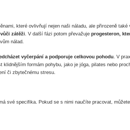
mi, které ovlivňují nejen naši náladu, ale přirozeně také
 vůči zátěži
. V další fázi potom převažuje
progesteron, kt
yvům nálad.
edcházet vyčerpání a podporuje celkovou pohodu
. V pra
st klidnějším formám pohybu, jako je jóga, pilates nebo pro
žení či zbytečnému stresu.
má své specifika. Pokud se s nimi naučíte pracovat, můžete 