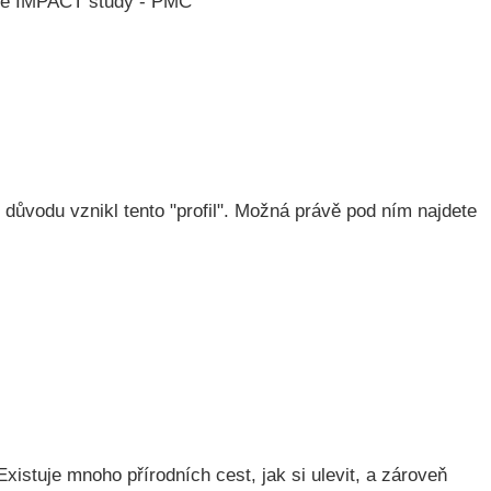
—the IMPACT study - PMC
důvodu vznikl tento "profil". Možná právě pod ním najdete
istuje mnoho přírodních cest, jak si ulevit, a zároveň