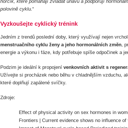
hořčík, které pomáhají zvládat únavu a podporují hormonál
polovině cyklu.
“
Vyzkoušejte cyklický trénink
Jedním z trendů poslední doby, který využívají nejen vrcho
menstruačního cyklu ženy a jeho hormonálních změn
, p
energie a výkonu i fáze, kdy potřebuje spíše odpočinek a j
Podzim je ideální k propojení
venkovních aktivit s regener
Užívejte si procházek nebo běhu v chladnějším vzduchu, ale t
které doplňují zapálené svíčky.
Zdroje:
Effect of physical activity on sex hormones in wom
Frontiers | Current evidence shows no influence of