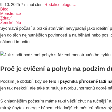
9. 10. 2025
7 minut čtení
Redakce blogu …
Blog
Menstruace
Zdraví
Ženské tělo
Sychravé počasí a brzké stmívání nevypadají jako ideální p
jen do těch nejnutnějších povinností a na běhání nebo posi
náladu i imunitu.
Proč je cvičení a pohyb na podzim d
Podzim je období, kdy se
tělo i psychika přirozeně ladí 
jen tak neskolí, ale také stimuluje tvorbu „hormonů dobré n
S chladnějším počasím máme také větší chuť na tučnější a k
mírný úbytek energie během chladnějších měsíců přirozený,