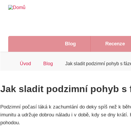
Přejít
k
hlavnímu
obsahu
Hlavní
Blog
Recenze
navigace
Drobečková
Úvod
Blog
Jak sladit podzimní pohyb s fá
navigace
Jak sladit podzimní pohyb s
Podzimní počasí láká k zachumlání do deky spíš než k běh
imunitu a udržuje dobrou náladu i v době, kdy se dny krátí.
pohodou.