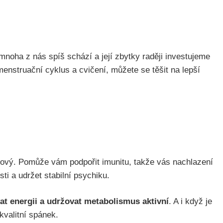
mnoha z nás spíš schází a její zbytky raději investujeme
menstruační cyklus a cvičení, můžete se těšit na lepší
íčový. Pomůže vám podpořit imunitu, takže vás nachlazení
ti a udržet stabilní psychiku.
t energii a udržovat metabolismus aktivní
. A i když je
kvalitní spánek.