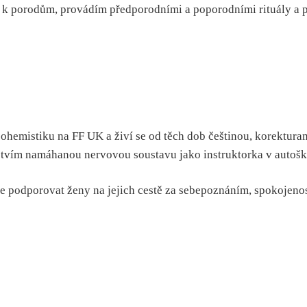
 k porodům, provádím předporodními a poporodními rituály a p
hemistiku na FF UK a živí se od těch dob češtinou, korekturam
tvím namáhanou nervovou soustavu jako instruktorka v autoškol
může podporovat ženy na jejich cestě za sebepoznáním, spokojeno