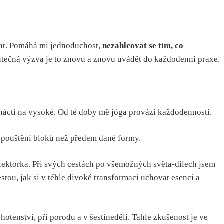
vat. Pomáhá mi jednoduchost,
nezahlcovat se tím, co
 skutečná výzva je to znovu a znovu uvádět do každodenní praxe.
mnácti na vysoké. Od té doby mě jóga provází každodenností.
ozpouštění bloků než předem dané formy.
 lektorka. Při svých cestách po všemožných světa-dílech jsem
stou, jak si v téhle divoké transformaci uchovat esenci a
tenství, při porodu a v šestinedělí. Tahle zkušenost je ve