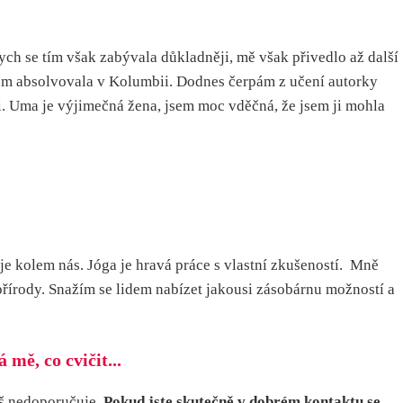
ych se tím však zabývala důkladněji, mě však přivedlo až další
sem absolvovala v Kolumbii. Dodnes čerpám z učení autorky
. Uma je výjimečná žena, jsem moc vděčná, že jsem ji mohla
ěje kolem nás. Jóga je hravá práce s vlastní zkušeností. Mně
přírody. Snažím se lidem nabízet jakousi zásobárnu možností a
mě, co cvičit...
iš nedoporučuje.
Pokud jste skutečně v dobrém kontaktu se