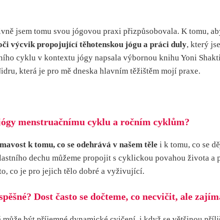
itivně jsem tomu svou jógovou praxi přizpůsobovala. K tomu, ab
či výcvik propojující těhotenskou jógu a práci duly
, který j
ího cyklu v kontextu jógy napsala výbornou knihu Yoni Shakti
Nidru, která je pro mě dneska hlavním těžištěm mojí praxe.
 jógy menstruačnímu cyklu a ročním cyklům?
mavost k tomu, co se odehrává v našem těle
i k tomu, co se d
 vlastního dechu můžeme propojit s cyklickou povahou života a 
to, co je pro jejich tělo dobré a vyživující.
né? Dost často se dočteme, co necvičit, ale zajímá 
 může být příjemné dynamické cvičení, i když se většinou příl