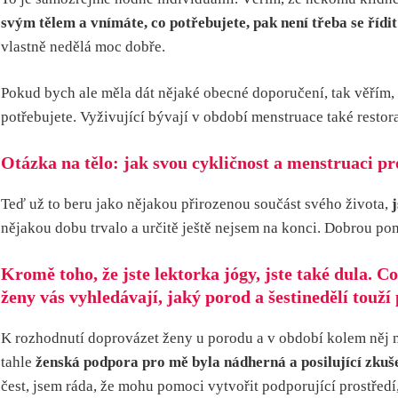
svým tělem a vnímáte, co potřebujete, pak není třeba se říd
vlastně nedělá moc dobře.
Pokud bych ale měla dát nějaké obecné doporučení, tak věřím, 
potřebujete. Vyživující bývají v období menstruace také restor
Otázka na tělo: jak svou cykličnost a menstruaci pr
Teď už to beru jako nějakou přirozenou součást svého života,
nějakou dobu trvalo a určitě ještě nejsem na konci. Dobrou po
Kromě toho, že jste lektorka jógy, jste také dula. C
ženy vás vyhledávají, jaký porod a šestinedělí touží 
K rozhodnutí doprovázet ženy u porodu a v období kolem něj mě
tahle
ženská podpora pro mě byla nádherná a posilující zkuš
čest, jsem ráda, že mohu pomoci vytvořit podporující prostředí,