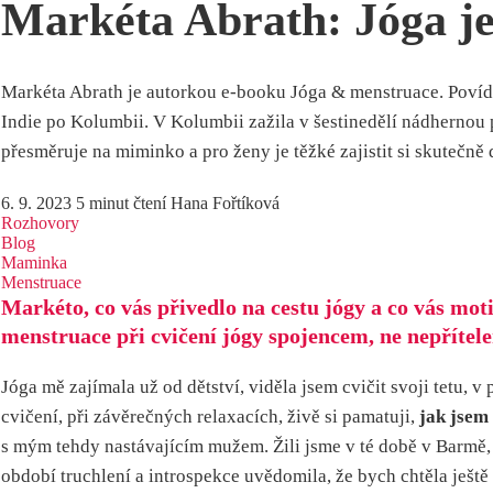
Markéta Abrath: Jóga je 
Markéta Abrath je autorkou e-booku Jóga & menstruace. Povídal
Indie po Kolumbii. V Kolumbii zažila v šestinedělí nádhernou 
přesměruje na miminko a pro ženy je těžké zajistit si skutečn
6. 9. 2023
5 minut čtení
Hana Fořtíková
Rozhovory
Blog
Maminka
Menstruace
Markéto, co vás přivedlo na cestu jógy a co vás mo
menstruace při cvičení jógy spojencem, ne nepřítel
Jóga mě zajímala už od dětství, viděla jsem cvičit svoji tetu, 
cvičení, při závěrečných relaxacích, živě si pamatuji,
jak jsem
s mým tehdy nastávajícím mužem. Žili jsme v té době v Barmě, 
období truchlení a introspekce uvědomila, že bych chtěla ještě 