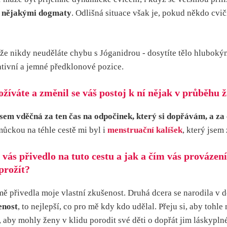
it nějakými dogmaty
. Odlišná situace však je, pokud někdo cvi
že nikdy neuděláte chybu s Jóganidrou - dosytíte tělo hluboký
ativní a jemné předklonové pozice.
ožíváte a změnil se váš postoj k ní nějak v průběhu 
jsem vděčná za ten čas na odpočinek, který si dopřávám, a za 
můckou na téhle cestě mi byl i
menstruační kalíšek
, který jsem
o vás přivedlo na tuto cestu a jak a čím vás prováze
prožít?
 přivedla moje vlastní zkušenost. Druhá dcera se narodila v d
enost
, to nejlepší, co pro mě kdy kdo udělal. Přeju si, aby toh
 aby mohly ženy v klidu porodit své děti o dopřát jim láskyplné 