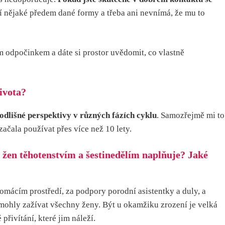
čí nějaké předem dané formy a třeba ani nevnímá, že mu to
m odpočinkem a dáte si prostor uvědomit, co vlastně
života?
odlišné perspektivy v různých fázích cyklu
. Samozřejmě mi to
 začala používat přes více než 10 lety.
ní žen těhotenstvím a šestinedělím naplňuje? Jaké
omácím prostředí, za podpory porodní asistentky a duly, a
le mohly zažívat všechny ženy. Být u okamžiku zrození je velká
přivítání, které jim náleží.