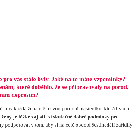
e pro vás stále byly. Jaké na to máte vzpomínky?
enám, které doběhlo, že se připravovaly na porod,
odním depresím?
é, aby každá žena měla svou porodní asistentku, která by o ni
eny je těžké zajistit si skutečně dobré podmínky pro
y podporovat v tom, aby si na celé období šestinedělí zařídily