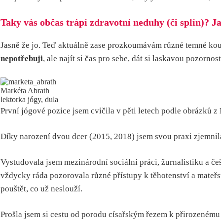
Taky vás občas trápí zdravotní neduhy (či splín)? Jak
Jasně že jo. Teď aktuálně zase prozkoumávám různé temné kout
nepotřebuji
, ale najít si čas pro sebe, dát si laskavou pozorn
Markéta Abrath
lektorka jógy, dula
První jógové pozice jsem cvičila v pěti letech podle obrázků 
Díky narození dvou dcer (2015, 2018) jsem svou praxi zjemnil
Vystudovala jsem mezinárodní sociální práci, žurnalistiku a č
vždycky ráda pozorovala různé přístupy k těhotenství a mateřstv
pouštět, co už neslouží.
Prošla jsem si cestu od porodu císařským řezem k přirozenému p