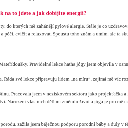
 na to jdete a jak dobíjíte energii?
y, do kterých mě zahánějí pylové alergie. Stále je co uzdravo
ost a péči, cvičit a relaxovat. Spoustu toho znám a umím, ale ta
z Mateřídoušky. Pravidelné lekce hatha jógy jsem objevila v os
a. Ráda své lekce připravuju lidem „na míru“, zajímá mě víc r
eštinu. Pracovala jsem v neziskovém sektoru jako projekťačka a
í. Narození vlastních dětí mi změnilo život a jóga je pro mě ce
orodu, zažila jsem báječnou podporu porodní báby a duly v těho