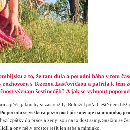
lumbijsku
a to, že tam dula a porodní bába v tom čas
v rozhovoru s Tezezou Lašťovičkou
a patřila k těm ž
ečnost význam šestinedělí? A jak se vyhnout popor
u a péči, jakou by si zasloužily. Bohužel pořád ještě není běžn
Po porodu se veškerá pozornost přesměruje na miminko, pro ž
hází zpátky do práce a ženy jsou na to dost samy. Snažím se žen
idil a ony měly prostor řešit jen sebe a miminko.