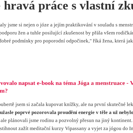
hravá práce s vlastní zk
y jsme si nejen o józe a jejím praktikování v souladu s menstr
podporu žen a tuhle posilující zkušenost by přála všem rodičká
ě dobré podmínky pro poporodní odpočinek," říká žena, která j
tivovalo napsat e-book na téma
Jóga a menstruace
- V
em?
v pubertě jsem si začala kupovat knížky, ale na první skutečné l
 užasle poprvé pozorovala proudění energie v těle a už nebyl
ale plánovali jsme rodinu a pozvolný přesun na jiný kontinent. 
stihnout zažít meditační kurzy Vipassany a vyjet za jógou do Ind