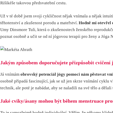
Rišikéše takovou předsvatební cestu.
Už v té době jsem svoji cykličnost nějak vnímala a nějak intu
těhotenství a zkušenost porodu a mateřství.
Hodně mi otevřel o
Umy Dinsmore Tuli, která o zkušenostech ženského reprodukčn
poznat osobně a učit se od ní jógovou terapii pro ženy a Jóga 
Jakým způsobem doporučujete přizpůsobit cvičení
Já vnímám
obrovský potenciál jógy pomoci nám pěstovat vní
osobně připadá fascinující, jak se už jen skrze vnímání cyklu
technik, ale poté je nabádat, aby se naladili na své tělo a dělali 
Jaké cviky/ásany mohou být během menstruace prospěš
To je samozřejmě hodně individuální. Věřím, že někomu klidně