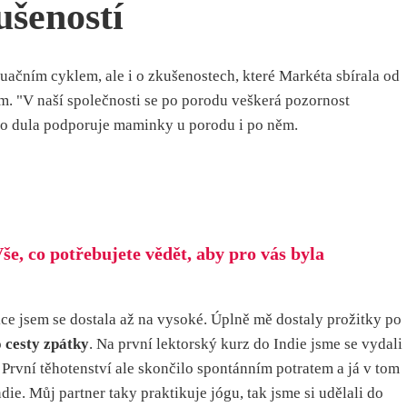
ušeností
uačním cyklem, ale i o zkušenostech, které Markéta sbírala od
m. "V naší společnosti se po porodu veškerá pozornost
ako dula podporuje maminky u porodu i po něm.
še, co potřebujete vědět, aby pro vás byla
ekce jsem se dostala až na vysoké. Úplně mě dostaly prožitky po
o cesty zpátky
. Na první lektorský kurz do Indie jsme se vydali
První těhotenství ale skončilo spontánním potratem a já v tom
ie. Můj partner taky praktikuje jógu, tak jsme si udělali do