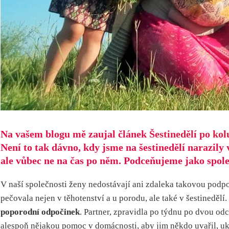
Na vašem blogu mě zaujal článek
Šestinedělí po ko
Není to tak dávno, kdy jsme na šestinedělí narazily
ale vůbec ne na čas po něm. Podceňujeme jako spol
V naší společnosti ženy nedostávají ani zdaleka takovou podpor
pečovala nejen v těhotenství a u porodu, ale také v šestinedělí.
poporodní odpočinek
. Partner, zpravidla po týdnu po dvou odc
alespoň nějakou pomoc v domácnosti, aby jim někdo uvařil, ukl