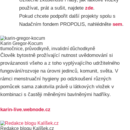
používat, prát a sušit, najdete
zde
.
Pokud chcete podpořit další projekty spolu s
Nadačním fondem PROPOLIS, nahlédněte
sem
.
Karin Gregor-Kocum
tlumočnice, průvodkyně, invalidní důchodkyně
Člověk bytostně prožívající nutnost uvědomování si
provázanosti všeho a z toho vyplývajícího udržitelného
fungování/rozvoje na úrovni jedinců, komunit, světa. V
rámci menstruační hygieny po odzkoušení různých
pomůcek sama zakotvila právě u látkových vložek v
kombinaci s častěji měněnými bavlněnými hadříky.
karin-live.webnode.cz
Redakce blogu Kalíšek.cz