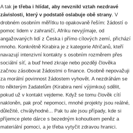
A tak
je třeba i hlídat, aby nevznikl vztah nezdravé
závislosti, který v podstatě oslabuje obě strany
. V
drobném osobním měřítku to opakovaně řeším: žádostí o
pomoc lidem v zahraničí, Afriku nevyjímaje, od
angažovaných lidí z Česka i přímo cílových zemí, přichází
mnoho. Konkrétně Kirabira je z kategorie Afričanů, kteří
navazují intenzivní kontakty s osobním rozměrem přes
sociální síť, a buď hned zkraje nebo později člověka
začnou zásobovat žádostmi o finance. Osobně nepovažuji
za morální povinnost žádostem vyhovět. A nezdráhám se
to některým žadatelům (Kirabira není výjimkou) sdělit,
pokud už v kontakt vejdeme. Když se tomu člověk cítí
nakloněn, pak proč nepomoci, mnohé projekty jsou reálné,
důležité, chvályhodné... Pak tu ale jsou případy, kde si
příjemce plete dárce s bezedným kohoutkem peněz a
materiální pomoci, a je třeba vytyčit zdravou hranici.