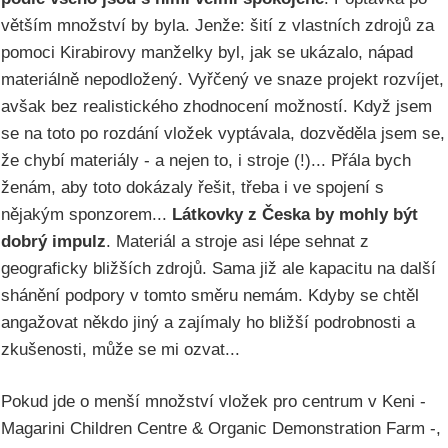
větším množství by byla. Jenže: šití z vlastních zdrojů za
pomoci Kirabirovy manželky byl, jak se ukázalo, nápad
materiálně nepodložený. Vyřčený ve snaze projekt rozvíjet,
avšak bez realistického zhodnocení možností. Když jsem
se na toto po rozdání vložek vyptávala, dozvěděla jsem se,
že chybí materiály - a nejen to, i stroje (!)... Přála bych
ženám, aby toto dokázaly řešit, třeba i ve spojení s
nějakým sponzorem...
Látkovky z Česka by mohly být
dobrý impulz
. Materiál a stroje asi lépe sehnat z
geograficky bližších zdrojů. Sama již ale kapacitu na další
shánění podpory v tomto směru nemám. Kdyby se chtěl
angažovat někdo jiný a zajímaly ho bližší podrobnosti a
zkušenosti, může se mi ozvat...
Pokud jde o menší množství vložek pro centrum v Keni -
Magarini Children Centre & Organic Demonstration Farm -,