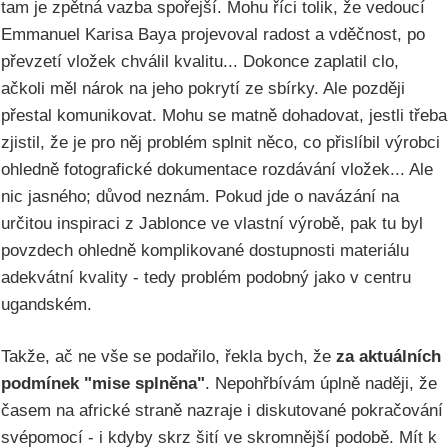
tam je zpětná vazba spořejší. Mohu říci tolik, že vedoucí
Emmanuel Karisa Baya projevoval radost a vděčnost, po
převzetí vložek chválil kvalitu... Dokonce zaplatil clo,
ačkoli měl nárok na jeho pokrytí ze sbírky. Ale později
přestal komunikovat. Mohu se matně dohadovat, jestli třeba
zjistil, že je pro něj problém splnit něco, co přislíbil výrobci
ohledně fotografické dokumentace rozdávání vložek... Ale
nic jasného; důvod neznám. Pokud jde o navázání na
určitou inspiraci z Jablonce ve vlastní výrobě, pak tu byl
povzdech ohledně komplikované dostupnosti materiálu
adekvátní kvality - tedy problém podobný jako v centru
ugandském.
Takže, ač ne vše se podařilo, řekla bych, že
za aktuálních
podmínek "mise splněna"
. Nepohřbívám úplně naději, že
časem na africké straně nazraje i diskutované pokračování
svépomocí - i kdyby skrz šití ve skromnější podobě. Mít k