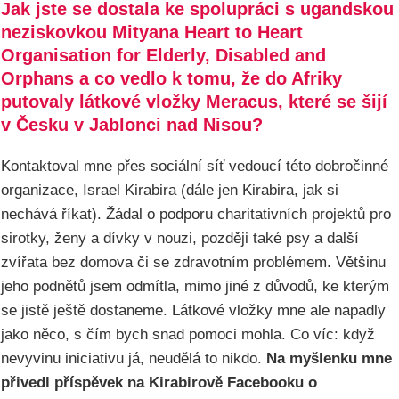
Jak jste se dostala ke spolupráci s ugandskou
neziskovkou Mityana Heart to Heart
Organisation for Elderly, Disabled and
Orphans a co vedlo k tomu, že do Afriky
putovaly látkové vložky Meracus, které se šijí
v Česku v Jablonci nad Nisou?
Kontaktoval mne přes sociální síť vedoucí této dobročinné
organizace, Israel Kirabira (dále jen Kirabira, jak si
nechává říkat). Žádal o podporu charitativních projektů pro
sirotky, ženy a dívky v nouzi, později také psy a další
zvířata bez domova či se zdravotním problémem. Většinu
jeho podnětů jsem odmítla, mimo jiné z důvodů, ke kterým
se jistě ještě dostaneme. Látkové vložky mne ale napadly
jako něco, s čím bych snad pomoci mohla. Co víc: když
nevyvinu iniciativu já, neudělá to nikdo.
Na myšlenku mne
přivedl příspěvek na Kirabirově Facebooku o