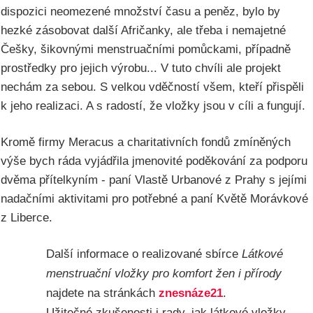
dispozici neomezené množství času a peněz, bylo by
hezké zásobovat další Afričanky, ale třeba i nemajetné
Češky, šikovnými menstruačními pomůckami, případně
prostředky pro jejich výrobu... V tuto chvíli ale projekt
nechám za sebou. S velkou vděčností všem, kteří přispěli
k jeho realizaci. A s radostí, že vložky jsou v cíli a fungují.
Kromě firmy Meracus a charitativních fondů zmíněných
výše bych ráda vyjádřila jmenovité poděkování za podporu
dvěma přítelkyním - paní Vlastě Urbanové z Prahy s jejími
nadačními aktivitami pro potřebné a paní Květě Morávkové
z Liberce.
Další informace o realizované sbírce
Látkové
menstruační vložky pro komfort žen i přírody
najdete na stránkách
znesnáze21
.
Užitečné zkušenosti i rady, jak látkové vložky