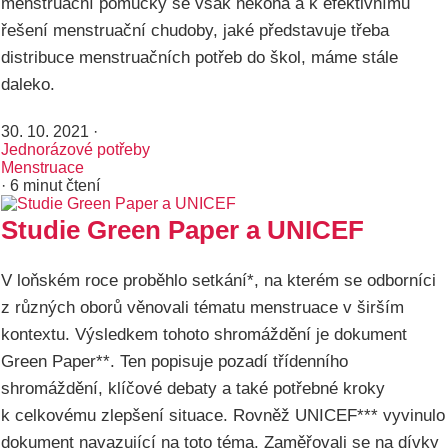
menstruační pomůcky se však nekoná a k efektivnímu
řešení menstruační chudoby, jaké představuje třeba
distribuce menstruačních potřeb do škol, máme stále
daleko.
30. 10. 2021
·
Jednorázové potřeby
Menstruace
· 6 minut čtení
Studie Green Paper a UNICEF
V loňském roce proběhlo setkání*, na kterém se odborníci
z různých oborů věnovali tématu menstruace v širším
kontextu. Výsledkem tohoto shromáždění je dokument
Green Paper**. Ten popisuje pozadí třídenního
shromáždění, klíčové debaty a také potřebné kroky
k celkovému zlepšení situace. Rovněž UNICEF*** vyvinulo
dokument navazující na toto téma. Zaměřovali se na dívky