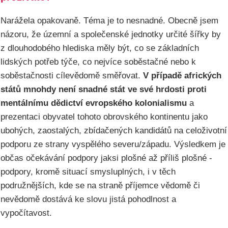
Narážela opakovaně. Téma je to nesnadné. Obecně jsem
názoru, že územní a společenské jednotky určité šířky by
z dlouhodobého hlediska měly být, co se základních
lidských potřeb týče, co nejvíce soběstačné nebo k
soběstačnosti cílevědomě směřovat.
V případě afrických
států mnohdy není snadné stát ve své hrdosti proti
mentálnímu dědictví evropského kolonialismu
a
prezentaci obyvatel tohoto obrovského kontinentu jako
ubohých, zaostalých, zbídačených kandidátů na celoživotní
podporu ze strany vyspělého severu/západu. Výsledkem je
občas očekávání podpory jaksi plošné až příliš plošné -
podpory, kromě situací smysluplných, i v těch
podružnějších, kde se na straně příjemce vědomě či
nevědomě dostává ke slovu jistá pohodlnost a
vypočítavost.