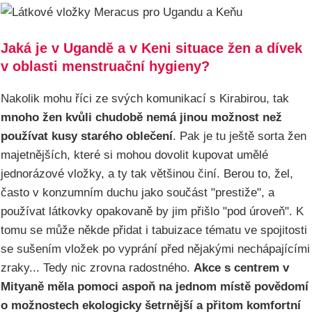
Jaká je v Ugandě a v Keni situace žen a dívek
v oblasti menstruační hygieny?
Nakolik mohu říci ze svých komunikací s Kirabirou, tak
mnoho žen kvůli chudobě nemá jinou možnost než
používat kusy starého oblečení
. Pak je tu ještě sorta žen
majetnějších, které si mohou dovolit kupovat umělé
jednorázové vložky, a ty tak většinou činí. Berou to, žel,
často v konzumním duchu jako součást "prestiže", a
používat látkovky opakovaně by jim přišlo "pod úroveň". K
tomu se může někde přidat i tabuizace tématu ve spojitosti
se sušením vložek po vyprání před nějakými nechápajícími
zraky... Tedy nic zrovna radostného.
Akce s centrem v
Mityaně měla pomoci aspoň na jednom místě povědomí
o možnostech ekologicky šetrnější a přitom komfortní