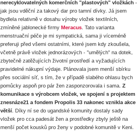
nerecyklovatelných komerčních "plastových" vložkách
-
jak jsou vděční za takový dar pro tamní dívky. Já jsem
bydlela relativně v dosahu výroby vložek textilních,
zmíněné jablonecké firmy
Meracus
. Tato varianta
menstruační péče je mi sympatická, sama ji víceméně
preferuji před všemi ostatními, které jsem kdy zkoušela,
včetně právě vložek jednorázových - "umělých" na dotek,
zbytečně zatěžujících životní prostředí a vyžadujících
pravidelné nákupní výdaje. Plánovala jsem menší sbírku
přes sociální síť, s tím, že v případě slabého ohlasu bych
pomůcky aspoň pro pár žen zasponzorovala i sama.
Z
komunikace s výrobcem vložek, ve spojení s projektem
znesnáze21 a fondem Propolis 33 nakonec vznikla akce
větší
. Díky ní se do ugandské komunity dostaly sady
vložek pro cca padesát žen a prostředky zbyly ještě na
menší počet kousků pro ženy v podobné komunitě v Keni.