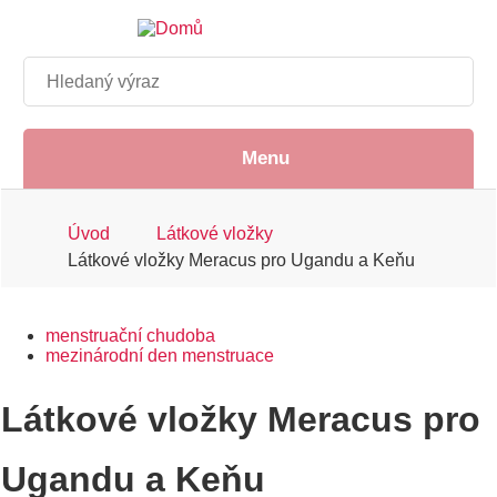
Přejít
k
hlavnímu
Hledat
obsahu
Menu
Drobečková
Úvod
Látkové vložky
Látkové vložky Meracus pro Ugandu a Keňu
navigace
menstruační chudoba
mezinárodní den menstruace
Látkové vložky Meracus pro
Ugandu a Keňu