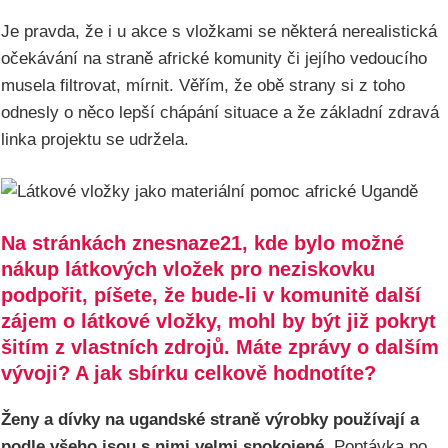
Je pravda, že i u akce s vložkami se některá nerealistická
očekávání na straně africké komunity či jejího vedoucího
musela filtrovat, mírnit. Věřím, že obě strany si z toho
odnesly o něco lepší chápání situace a že základní zdravá
linka projektu se udržela.
Na stránkách znesnaze21, kde bylo možné
nákup látkových vložek pro neziskovku
podpořit, píšete, že bude-li v komunitě další
zájem o látkové vložky, mohl by být již pokryt
šitím z vlastních zdrojů. Máte zprávy o dalším
vývoji? A jak sbírku celkově hodnotíte?
Ženy a dívky na ugandské straně výrobky používají a
podle všeho jsou s nimi velmi spokojené
. Poptávka po