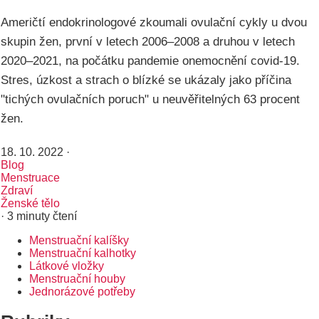
Američtí endokrinologové zkoumali ovulační cykly u dvou
skupin žen, první v letech 2006–2008 a druhou v letech
2020–2021, na počátku pandemie onemocnění covid-19.
Stres, úzkost a strach o blízké se ukázaly jako příčina
"tichých ovulačních poruch" u neuvěřitelných 63 procent
žen.
18. 10. 2022
·
Blog
Menstruace
Zdraví
Ženské tělo
· 3 minuty čtení
Menstruační kalíšky
Rozcestník
Menstruační kalhotky
Látkové vložky
Menstruační houby
Jednorázové potřeby