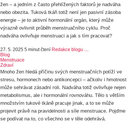
žen – a jedním z často přehlížených faktorů je nadváha
nebo obezita. Tuková tkáň totiž není jen pasivní zásoba
energie – je to aktivní hormonální orgán, který může
výrazně ovlivnit průběh menstruačního cyklu. Proč
nadváha ovlivňuje menstruaci a jak s tím pracovat?
27. 5. 2025
5 minut čtení
Redakce blogu …
Blog
Menstruace
Zdraví
Mnoho žen hledá příčinu svých menstruačních potíží ve
stresu, hormonech nebo antikoncepci – ačkoliv i hmotnost
může sehrávat zásadní roli. Nadváha totiž ovlivňuje nejen
metabolismus, ale i hormonální rovnováhu. Tělo s větším
množstvím tukové tkáně pracuje jinak, a to se může
projevit právě na pravidelnosti a síle menstruace. Pojďme
se podívat na to, co všechno se v těle odehrává.