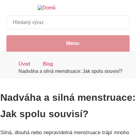
Přejít
k
hlavnímu
Hledat
obsahu
Menu
Drobečková
Úvod
Blog
Nadváha a silná menstruace: Jak spolu souvisí?
navigace
Nadváha a silná menstruace:
Jak spolu souvisí?
Silná, dlouhá nebo nepravidelná menstruace trápí mnoho