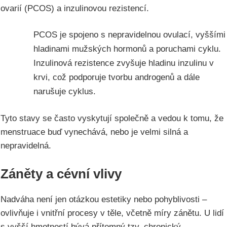
ovarií (PCOS) a inzulinovou rezistencí.
PCOS je spojeno s nepravidelnou ovulací, vyššími
hladinami mužských hormonů a poruchami cyklu.
Inzulinová rezistence zvyšuje hladinu inzulinu v
krvi, což podporuje tvorbu androgenů a dále
narušuje cyklus.
Tyto stavy se často vyskytují společně a vedou k tomu, že
menstruace buď vynechává, nebo je velmi silná a
nepravidelná.
Záněty a cévní vlivy
Nadváha není jen otázkou estetiky nebo pohyblivosti –
ovlivňuje i vnitřní procesy v těle, včetně míry zánětu. U lidí
s vyšší hmotností bývá přítomný tzv. chronický