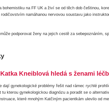
 bohemistiku na FF UK a živí se od těch dob češtinou, kore
rodičovstvím namáhanou nervovou soustavu jako instruktorka
tím může podporovat ženy na jejich cestě za sebepoznáním, s
ky
atka Kneiblová hledá s ženami léčb
dají gynekologické problémy řešit nad rámec rychlé prohlí
tu kterou gynekologickou diagnózu a poradit se o alternati
nstruace, které mnohým Katčiným pacientkám ulevilo od men