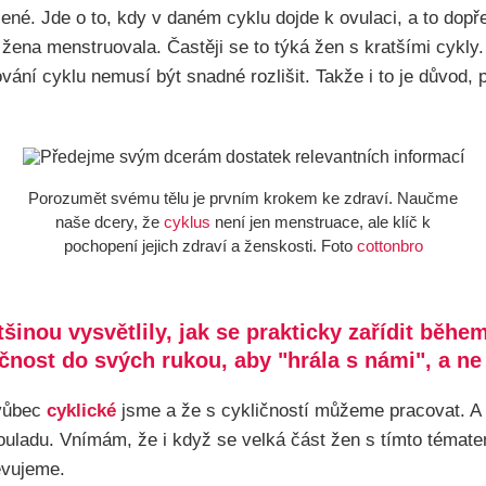
né. Jde o to, kdy v daném cyklu dojde k ovulaci, a to dopř
 žena menstruovala. Častěji se to týká žen s kratšími cykly.
vání cyklu nemusí být snadné rozlišit. Takže i to je důvod,
Porozumět svému tělu je prvním krokem ke zdraví. Naučme
naše dcery, že
cyklus
není jen menstruace, ale klíč k
pochopení jejich zdraví a ženskosti. Foto
cottonbro
ou vysvětlily, jak se prakticky zařídit během
ličnost do svých rukou, aby "hrála s námi", a n
 vůbec
cyklické
jsme a že s cykličností můžeme pracovat. A 
souladu. Vnímám, že i když se velká část žen s tímto témat
evujeme.