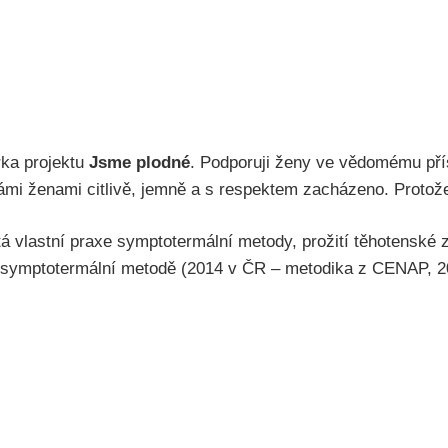
rka projektu
Jsme plodné
. Podporuji ženy ve vědomému přís
mi ženami citlivě, jemně a s respektem zacházeno. Protože
á vlastní praxe symptotermální metody, prožití těhotenské zt
 v symptotermální metodě (2014 v ČR – metodika z CENAP, 