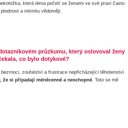
nekoložka, která téma početí se ženami ve své praxi často
lodnost a intimitu vědoměji.
dotazníkovém průzkumu, který oslovoval ženy
ečekala, co bylo dotykové?
ezmoci, zoufalství a frustrace nepřicházející těhotenství
ny, že si připadají méněcenné a neschopné
. Toto se mě