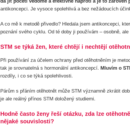
dá jít početí vědomě a efektivně naproti a je to zároveň 
antikoncepci. Je vysoce spolehlivá a bez nežádoucích účin
A co mě k metodě přivedlo? Hledala jsem antikoncepci, kter
poznání svého cyklu. Od té doby ji používám – osobně, ale
STM se týká žen, které chtějí i nechtějí otěhot
Při používání za účelem ochrany před otěhotněním je metod
tak je srovnatelná s hormonální antikoncepcí.
Mluvím o ST
rozdíly, i co se týká spolehlivosti.
Párům s přáním otěhotnět může STM významně zkrátit dobu če
je ale reálný přínos STM doložený studiemi.
Hodně často ženy řeší otázku, zda lze otěhotn
nějaké souvislosti?