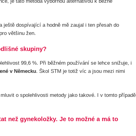
hce, je tato metoda výbornou alternativou k běžné
 ještě dospívající a hodně mě zaujal i ten přesah do
pro většinu žen.
 odlišné skupiny?
ehlivost 99,6 %. Při běžném používání se lehce snižuje, i
řené v Německu
. Škol STM je totiž víc a jsou mezi nimi
luvit o spolehlivosti metody jako takové. I v tomto případě
tat než gynekoložky. Je to možné a má to