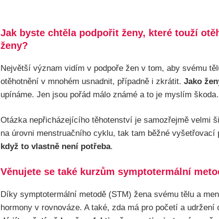
Jak byste chtěla podpořit ženy, které touží ot
ženy?
Největší význam vidím v podpoře žen v tom, aby svému těl
otěhotnění v mnohém usnadnit, případně i zkrátit.
Jako žen
upínáme. Jen jsou pořád málo známé a to je myslím škod
Otázka nepřicházejícího těhotenství je samozřejmě velmi šir
na úrovni menstruačního cyklu, tak tam běžné vyšetřovací p
když to vlastně není potřeba
.
Věnujete se také kurzům symptotermální metody
Díky symptotermální metodě (STM) žena svému tělu a menstr
hormony v rovnováze. A také, zda má pro početí a udržení o