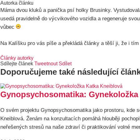
Autorka článku
Máma dvou kluků a panička psí holky Brusinky. Vystudovala
usedá pravidelně do výcvikového vozidla a regeneruje svou 
vůbec
Na Kalíšku pro vás píše a překládá články a těší ji, že i 
Články autorky
Sdílejte článek
Tweetnout
Sdílet
Doporučujeme také následující člán
Gynopsychosomatika: Gynekoložka K
O svém projektu Gynopsychosomatika jako prostoru, kde se 
Kneiblová. Ženám na konzultacích pomáhá hlouběji pochopit 
neřešených stresů na naše zdraví či praktikování volné me