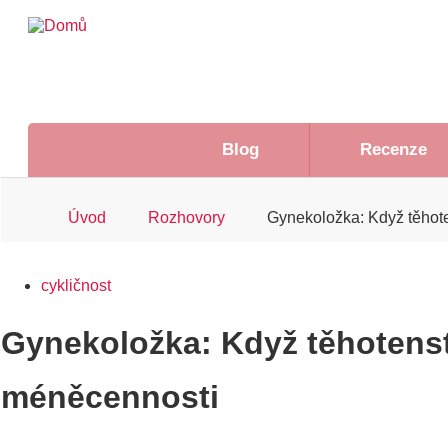
Přejít
k
hlavnímu
obsahu
Hlavní
Blog
Recenze
navigace
Drobečková
Úvod
Rozhovory
Gynekoložka: Když těhoten
navigace
cykličnost
Gynekoložka: Když těhotenstv
méněcennosti