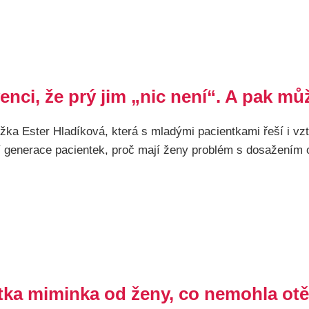
nci, že prý jim „nic není“. A pak mů
žka Ester Hladíková, která s mladými pacientkami řeší i vzt
arší generace pacientek, proč mají ženy problém s dosažením
otka miminka od ženy, co nemohla ot