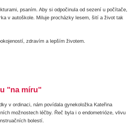
kturami, psaním. Aby si odpočinula od sezení u počítače,
 v autoškole. Miluje procházky lesem, šití a život tak
pokojeností, zdravím a lepším životem.
u "na míru"
dky v ordinaci, nám povídala gynekoložka Kateřina
vních možnostech léčby. Řeč byla i o endometrióze, vlivu
struačních bolestí.