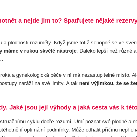
ěhotnět a nejde jim to? Spatřujete nějaké rezerv
u a plodnosti rozuměly. Když jsme totiž schopné se ve své
y máme v rukou skvělé nástroje
. Daleko lepší než různé a
a…
oká a gynekologická péče v ní má nezastupitelné místo. Ale 
ostupy naráží na své limity. A tak
není výjimkou, že se že
. Jaké jsou její výhody a jaká cesta vás k tét
uačnímu cyklu dobře rozumí. Umí poznat své plodné a neplo
těhotnění optimální podmínky. Může odhalit příčinu nepřichá