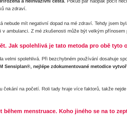
přirozená a neinvazivní cesta
. Pokud pár naopak počít nec
ků na zdraví.
á nebude mít negativní dopad na mé zdraví. Tehdy jsem byla
 i v ambulanci. Z mé zkušenosti může být velkým přínosem 
nět. Jak spolehlivá je tato metoda pro obě tyto
a velmi spolehlivá. Při bezchybném používání dosahuje spol
M Sensiplan®, nejlépe zdokumentované metodice vytvo
kání na početí. Roli tady hraje více faktorů, takže nejde m
ět během menstruace. Koho jiného se na to zep