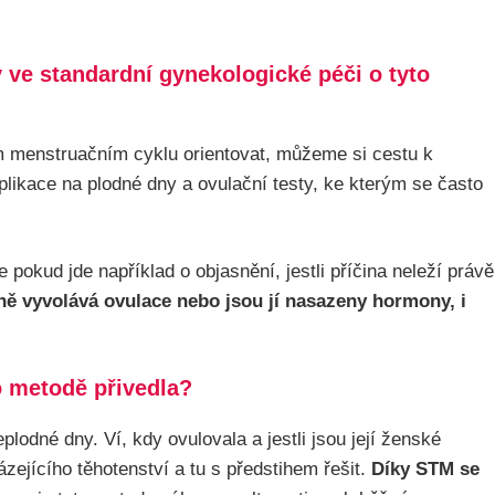
y ve standardní gynekologické péči o tyto
m menstruačním cyklu orientovat, můžeme si cestu k
plikace na plodné dny a ovulační testy, ke kterým se často
pokud jde například o objasnění, jestli příčina neleží právě
ně vyvolává ovulace nebo jsou jí nasazeny hormony, i
o metodě přivedla?
dné dny. Ví, kdy ovulovala a jestli jsou její ženské
zejícího těhotenství a tu s předstihem řešit.
Díky STM se