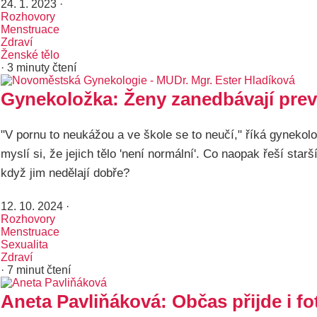
24. 1. 2023
·
Rozhovory
Menstruace
Zdraví
Ženské tělo
· 3 minuty čtení
Gynekoložka: Ženy zanedbávají preve
"V pornu to neukážou a ve škole se to neučí," říká gynekolo
myslí si, že jejich tělo 'není normální'. Co naopak řeší st
když jim nedělají dobře?
12. 10. 2024
·
Rozhovory
Menstruace
Sexualita
Zdraví
· 7 minut čtení
Aneta Pavliňáková: Občas přijde i f