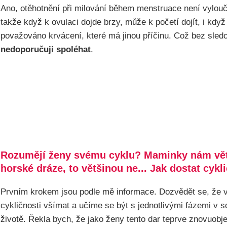
Ano, otěhotnění při milování během menstruace není vylouče
takže když k ovulaci dojde brzy, může k početí dojít, i když
považováno krvácení, které má jinou příčinu. Což bez sledo
nedoporučuji spoléhat
.
Rozumějí ženy svému cyklu? Maminky nám většin
horské dráze, to většinou ne... Jak dostat cyk
Prvním krokem jsou podle mě informace. Dozvědět se, že
cykličnosti všímat a učíme se být s jednotlivými fázemi v 
životě. Řekla bych, že jako ženy tento dar teprve znovuobj