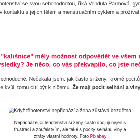
těhotenství se svou sebehodnotou, říká Vendula Parmová, gy
kontaktu s jejich tělem a menstruačním cyklem a prožívat p
 "
kališnice
" měly možnost odpovědět ve všem 
výsledky? Je něco, co vás překvapilo, co jste n
ednoduché. Nečekala jsem, jak často si ženy, kromě pocitů b
se kvůli tomu cítí být k ničemu.
Že mají pocit selhání a vi
Nepřicházející těhotenství si ženy často spojují nejen s
frustrací a zoufalstvím, ale také s pocity selhání, viny a
ztráty vlastní hodnoty. Foto
Pixabay