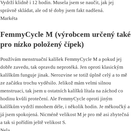
Vydrží klidně i 12 hodin. Musela jsem se naučit, jak jej
správně skládat, ale od té doby jsem fakt nadšená.
Markéta
FemmyCycle M (výrobcem určený také
pro nízko položený čípek)
Používám menstruační kalíšek FemmyCycle M a pokud jej
dobře zavedu, tak opravdu neprotéká. Jen oproti klasickým
kalíškům funguje jinak. Nerozvine se totiž úplně celý a to mě
ze začátku trochu vyděsilo. Jelikož mám velmi silnou
menstruaci, tak jsem u ostatních kalíšků lítala na záchod co
hodinu kvůli protečení. Ale FemmyCycle oproti jiným
kalíškům vydrží mnohem déle, i několik hodin. Je měkoučký a
já jsem spokojená. Nicméně velikost M je pro mě asi zbytečná
a tak si pořídím ještě velikost S.
Nela