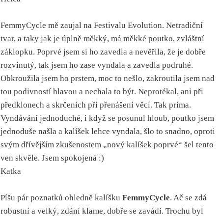
FemmyCycle mě zaujal na Festivalu Evolution. Netradiční
tvar, a taky jak je úplně měkký, má měkké poutko, zvláštní
záklopku. Poprvé jsem si ho zavedla a nevěřila, že je dobře
rozvinutý, tak jsem ho zase vyndala a zavedla podruhé.
Obkroužila jsem ho prstem, moc to nešlo, zakroutila jsem nad
tou podivností hlavou a nechala to být. Neprotékal, ani při
předklonech a skrčeních při přenášení věcí. Tak príma.
Vyndávání jednoduché, i když se posunul hloub, poutko jsem
jednoduše našla a kalíšek lehce vyndala, šlo to snadno, oproti
svým dřívějším zkušenostem „nový kalíšek poprvé“ šel tento
ven skvěle. Jsem spokojená :)
Katka
Píšu pár poznatků ohledně kalíšku
FemmyCycle
. Ač se zdá
robustní a velký, zdání klame, dobře se zavádí. Trochu byl