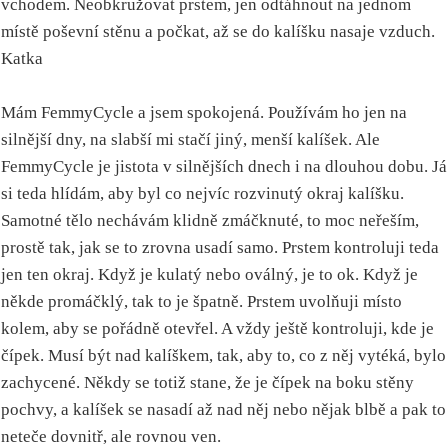
vchodem. Neobkružovat prstem, jen odtáhnout na jednom
místě poševní stěnu a počkat, až se do kalíšku nasaje vzduch.
Katka
Mám FemmyCycle a jsem spokojená. Používám ho jen na
silnější dny, na slabší mi stačí jiný, menší kalíšek. Ale
FemmyCycle je jistota v silnějších dnech i na dlouhou dobu. Já
si teda hlídám, aby byl co nejvíc rozvinutý okraj kalíšku.
Samotné tělo nechávám klidně zmáčknuté, to moc neřeším,
prostě tak, jak se to zrovna usadí samo. Prstem kontroluji teda
jen ten okraj. Když je kulatý nebo oválný, je to ok. Když je
někde promáčklý, tak to je špatně. Prstem uvolňuji místo
kolem, aby se pořádně otevřel. A vždy ještě kontroluji, kde je
čípek. Musí být nad kalíškem, tak, aby to, co z něj vytéká, bylo
zachycené. Někdy se totiž stane, že je čípek na boku stěny
pochvy, a kalíšek se nasadí až nad něj nebo nějak blbě a pak to
neteče dovnitř, ale rovnou ven.