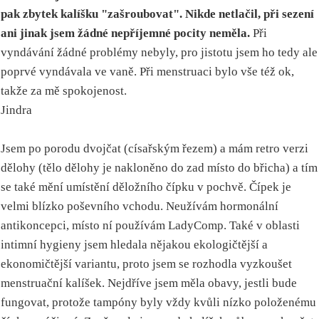
pak zbytek kalíšku "zašroubovat". Nikde netlačil, při sezení
ani jinak jsem žádné nepříjemné pocity neměla.
Při
vyndávání žádné problémy nebyly, pro jistotu jsem ho tedy ale
poprvé vyndávala ve vaně. Při menstruaci bylo vše též ok,
takže za mě spokojenost.
Jindra
Jsem po porodu dvojčat (císařským řezem) a mám retro verzi
dělohy (tělo dělohy je nakloněno do zad místo do břicha) a tím
se také mění umístění děložního čípku v pochvě. Čípek je
velmi blízko poševního vchodu. Neužívám hormonální
antikoncepci, místo ní používám LadyComp. Také v oblasti
intimní hygieny jsem hledala nějakou ekologičtější a
ekonomičtější variantu, proto jsem se rozhodla vyzkoušet
menstruační kalíšek. Nejdříve jsem měla obavy, jestli bude
fungovat, protože tampóny byly vždy kvůli nízko položenému