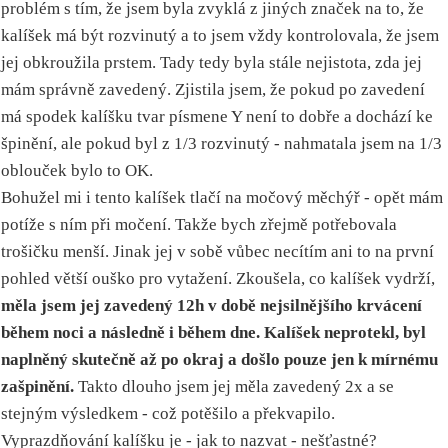
problém s tím, že jsem byla zvyklá z jiných značek na to, že
kalíšek má být rozvinutý a to jsem vždy kontrolovala, že jsem
jej obkroužila prstem. Tady tedy byla stále nejistota, zda jej
mám správně zavedený. Zjistila jsem, že pokud po zavedení
má spodek kalíšku tvar písmene Y není to dobře a dochází ke
špinění, ale pokud byl z 1/3 rozvinutý - nahmatala jsem na 1/3
oblouček bylo to OK.
Bohužel mi i tento kalíšek tlačí na močový měchýř - opět mám
potíže s ním při močení. Takže bych zřejmě potřebovala
trošičku menší. Jinak jej v sobě vůbec necítím ani to na první
pohled větší ouško pro vytažení. Zkoušela, co kalíšek vydrží,
měla jsem jej zavedený 12h v době nejsilnějšího krvácení
během noci a následně i během dne. Kalíšek neprotekl, byl
naplněný skutečně až po okraj a došlo pouze jen k mírnému
zašpinění.
Takto dlouho jsem jej měla zavedený 2x a se
stejným výsledkem - což potěšilo a překvapilo.
Vyprazdňování kalíšku je - jak to nazvat - nešťastné?