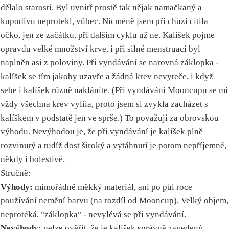
dělalo starosti. Byl uvnitř prostě tak nějak namačkaný a
kupodivu neprotekl, vůbec. Nicméně jsem při chůzi cítila
očko, jen ze začátku, při dalším cyklu už ne. Kalíšek pojme
opravdu velké množství krve, i při silné menstruaci byl
naplněn asi z poloviny. Při vyndávání se narovná záklopka -
kalíšek se tím jakoby uzavře a žádná krev nevyteče, i když
sebe i kalíšek různě nakláníte. (Při vyndávání Mooncupu se mi
vždy všechna krev vylila, proto jsem si zvykla zacházet s
kalíškem v podstatě jen ve sprše.) To považuji za obrovskou
výhodu. Nevýhodou je, že při vyndávání je kalíšek plně
rozvinutý a tudíž dost široký a vytáhnutí je potom nepříjemné,
někdy i bolestivé.
Stručně:
Výhody:
mimořádně měkký materiál, ani po půl roce
používání nemění barvu (na rozdíl od Mooncup). Velký objem,
neprotéká, "záklopka" - nevylévá se při vyndávání.
Nevýhody:
nelze ověřit, že je kalíšek správně zavedený,