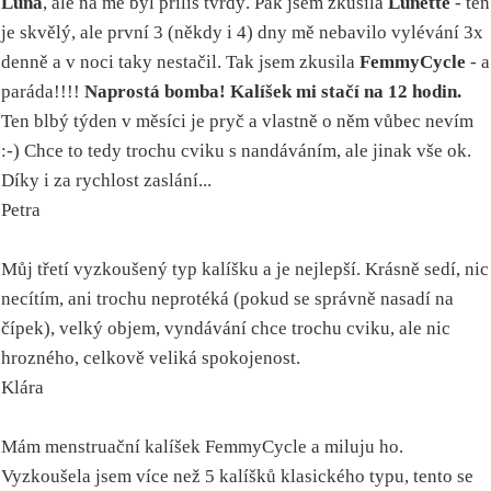
Luna
, ale na mě byl příliš tvrdý. Pak jsem zkusila
Lunette
- ten
je skvělý, ale první 3 (někdy i 4) dny mě nebavilo vylévání 3x
denně a v noci taky nestačil. Tak jsem zkusila
FemmyCycle
- a
paráda!!!!
Naprostá bomba! Kalíšek mi stačí na 12 hodin.
Ten blbý týden v měsíci je pryč a vlastně o něm vůbec nevím
:-) Chce to tedy trochu cviku s nandáváním, ale jinak vše ok.
Díky i za rychlost zaslání...
Petra
Můj třetí vyzkoušený typ kalíšku a je nejlepší. Krásně sedí, nic
necítím, ani trochu neprotéká (pokud se správně nasadí na
čípek), velký objem, vyndávání chce trochu cviku, ale nic
hrozného, celkově veliká spokojenost.
Klára
Mám menstruační kalíšek FemmyCycle a miluju ho.
Vyzkoušela jsem více než 5 kalíšků klasického typu, tento se