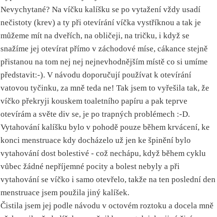
Nevychytané? Na víčku kalíšku se po vytažení vždy usadí
nečistoty (krev) a ty při otevírání víčka vystříknou a tak je
můžeme mít na dveřích, na obličeji, na tričku, i když se
snažíme jej otevírat přímo v záchodové míse, cákance stejně
přistanou na tom nej nej nejnevhodnějším místě co si umíme
představit:-). V návodu doporučují používat k otevírání
vatovou tyčinku, za mně teda ne! Tak jsem to vyřešila tak, že
víčko překryji kouskem toaletního papíru a pak teprve
otevírám a světe div se, je po trapných problémech :-D.
Vytahování kalíšku bylo v pohodě pouze během krvácení, ke
konci menstruace kdy docházelo už jen ke špinění bylo
vytahování dost bolestivé - což nechápu, když během cyklu
vůbec žádné nepříjemné pocity a bolest nebyly a při
vytahování se víčko i samo otevřelo, takže na ten poslední den
menstruace jsem použila jiný kalíšek.
Čistila jsem jej podle návodu v octovém roztoku a docela mně