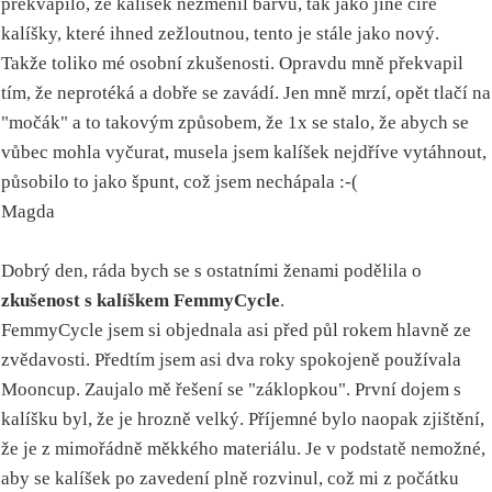
překvapilo, že kalíšek nezměnil barvu, tak jako jiné čiré
kalíšky, které ihned zežloutnou, tento je stále jako nový.
Takže toliko mé osobní zkušenosti. Opravdu mně překvapil
tím, že neprotéká a dobře se zavádí. Jen mně mrzí, opět tlačí na
"močák" a to takovým způsobem, že 1x se stalo, že abych se
vůbec mohla vyčurat, musela jsem kalíšek nejdříve vytáhnout,
působilo to jako špunt, což jsem nechápala :-(
Magda
Dobrý den, ráda bych se s ostatními ženami podělila o
zkušenost s kalíškem FemmyCycle
.
FemmyCycle jsem si objednala asi před půl rokem hlavně ze
zvědavosti. Předtím jsem asi dva roky spokojeně používala
Mooncup. Zaujalo mě řešení se "záklopkou". První dojem s
kalíšku byl, že je hrozně velký. Příjemné bylo naopak zjištění,
že je z mimořádně měkkého materiálu. Je v podstatě nemožné,
aby se kalíšek po zavedení plně rozvinul, což mi z počátku