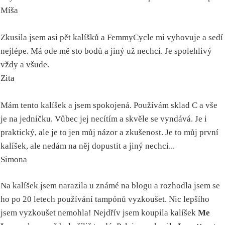
Míša
Zkusila jsem asi pět kalíšků a FemmyCycle mi vyhovuje a sedí
nejlépe. Má ode mě sto bodů a jiný už nechci. Je spolehlivý
vždy a všude.
Zita
Mám tento kalíšek a jsem spokojená. Používám sklad C a vše
je na jedničku. Vůbec jej necítím a skvěle se vyndává. Je i
praktický, ale je to jen můj názor a zkušenost. Je to můj první
kalíšek, ale nedám na něj dopustit a jiný nechci...
Simona
Na kalíšek jsem narazila u známé na blogu a rozhodla jsem se
ho po 20 letech používání tampónů vyzkoušet. Nic lepšího
jsem vyzkoušet nemohla! Nejdřív jsem koupila kalíšek
Me