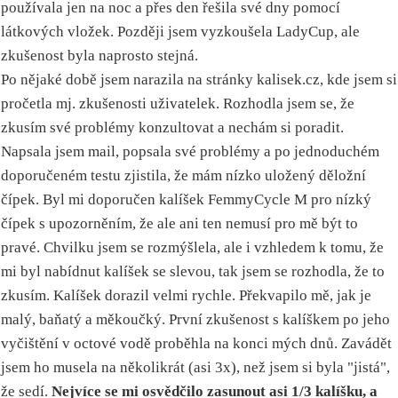
používala jen na noc a přes den řešila své dny pomocí
látkových vložek. Později jsem vyzkoušela LadyCup, ale
zkušenost byla naprosto stejná.
Po nějaké době jsem narazila na stránky kalisek.cz, kde jsem si
pročetla mj. zkušenosti uživatelek. Rozhodla jsem se, že
zkusím své problémy konzultovat a nechám si poradit.
Napsala jsem mail, popsala své problémy a po jednoduchém
doporučeném testu zjistila, že mám nízko uložený děložní
čípek. Byl mi doporučen kalíšek FemmyCycle M pro nízký
čípek s upozorněním, že ale ani ten nemusí pro mě být to
pravé. Chvilku jsem se rozmýšlela, ale i vzhledem k tomu, že
mi byl nabídnut kalíšek se slevou, tak jsem se rozhodla, že to
zkusím. Kalíšek dorazil velmi rychle. Překvapilo mě, jak je
malý, baňatý a měkoučký. První zkušenost s kalíškem po jeho
vyčištění v octové vodě proběhla na konci mých dnů. Zavádět
jsem ho musela na několikrát (asi 3x), než jsem si byla "jistá",
že sedí.
Nejvíce se mi osvědčilo zasunout asi 1/3 kalíšku, a