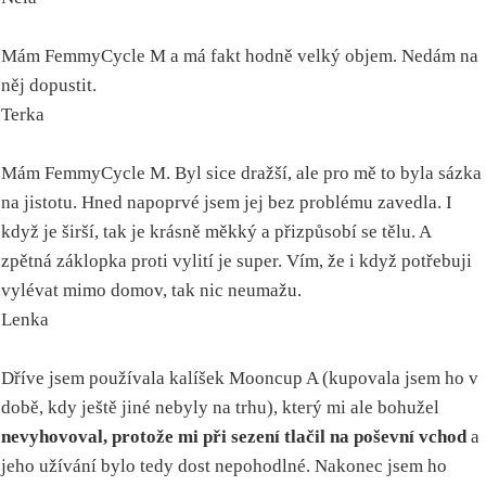
Mám FemmyCycle M a má fakt hodně velký objem. Nedám na
něj dopustit.
Terka
Mám FemmyCycle M. Byl sice dražší, ale pro mě to byla sázka
na jistotu. Hned napoprvé jsem jej bez problému zavedla. I
když je širší, tak je krásně měkký a přizpůsobí se tělu. A
zpětná záklopka proti vylití je super. Vím, že i když potřebuji
vylévat mimo domov, tak nic neumažu.
Lenka
Dříve jsem používala kalíšek Mooncup A (kupovala jsem ho v
době, kdy ještě jiné nebyly na trhu), který mi ale bohužel
nevyhovoval, protože mi při sezení tlačil na poševní vchod
a
jeho užívání bylo tedy dost nepohodlné. Nakonec jsem ho