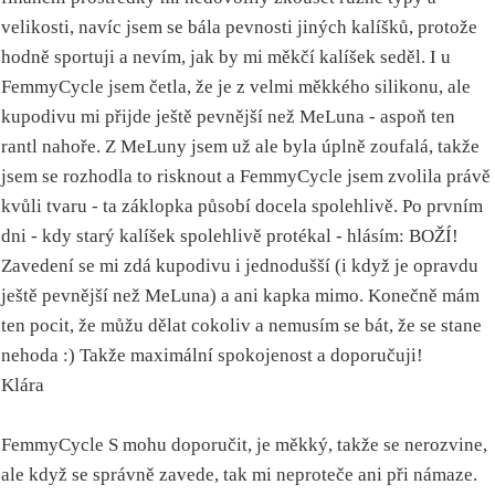
velikosti, navíc jsem se bála pevnosti jiných kalíšků, protože
hodně sportuji a nevím, jak by mi měkčí kalíšek seděl. I u
FemmyCycle jsem četla, že je z velmi měkkého silikonu, ale
kupodivu mi přijde ještě pevnější než MeLuna - aspoň ten
rantl nahoře. Z MeLuny jsem už ale byla úplně zoufalá, takže
jsem se rozhodla to risknout a FemmyCycle jsem zvolila právě
kvůli tvaru - ta záklopka působí docela spolehlivě. Po prvním
dni - kdy starý kalíšek spolehlivě protékal - hlásím: BOŽÍ!
Zavedení se mi zdá kupodivu i jednodušší (i když je opravdu
ještě pevnější než MeLuna) a ani kapka mimo. Konečně mám
ten pocit, že můžu dělat cokoliv a nemusím se bát, že se stane
nehoda :) Takže maximální spokojenost a doporučuji!
Klára
FemmyCycle S mohu doporučit, je měkký, takže se nerozvine,
ale když se správně zavede, tak mi neproteče ani při námaze.