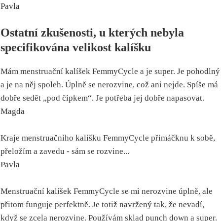
Pavla
Ostatní zkušenosti, u kterých nebyla
specifikována velikost kalíšku
Mám menstruační kalíšek FemmyCycle a je super. Je pohodlný
a je na něj spoleh. Úplně se nerozvine, což ani nejde. Spíše má
dobře sedět „pod čípkem“. Je potřeba jej dobře napasovat.
Magda
Kraje menstruačního kalíšku FemmyCycle přimáčknu k sobě,
přeložím a zavedu - sám se rozvine...
Pavla
Menstruační kalíšek FemmyCycle se mi nerozvine úplně, ale
přitom funguje perfektně. Je totiž navržený tak, že nevadí,
když se zcela nerozvine. Používám sklad punch down a super.