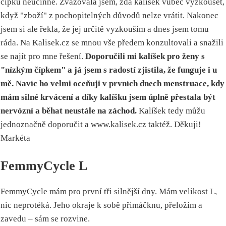
čípku neúčinné. Zvažovala jsem, zda kalíšek vůbec vyzkoušet,
když "zboží" z pochopitelných důvodů nelze vrátit. Nakonec
jsem si ale řekla, že jej určitě vyzkouším a dnes jsem tomu
ráda. Na Kalisek.cz se mnou vše předem konzultovali a snažili
se najít pro mne řešení.
Doporučili mi kalíšek pro ženy s
"nízkým čípkem" a já jsem s radostí zjistila, že funguje i u
mě. Navíc ho velmi oceňuji v prvních dnech menstruace, kdy
mám silné krvácení a díky kalíšku jsem úplně přestala být
nervózní a běhat neustále na záchod.
Kalíšek tedy můžu
jednoznačně doporučit a www.kalisek.cz taktéž. Děkuji!
Markéta
FemmyCycle L
FemmyCycle mám pro první tři silnější dny. Mám velikost L,
nic neprotéká. Jeho okraje k sobě přimáčknu, přeložím a
zavedu – sám se rozvine.