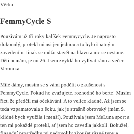
Věrka
FemmyCycle S
Používám už tři roky kalíšek Femmycycle. Je naprosto
dokonalý, protekl mi asi jen jednou a to bylo špatným
zavedením. Jinak se můžu stavět na hlavu a nic se nestane.
Děti nemám, je mi 26. Jsem zvyklá ho vylívat ráno a večer.
Veronika
Milé dámy, musím se s vámi podělit o zkušenost s
FemmyCycle. Pokud ho zvažujete, rozhodně ho berte! Musím
říct, že předčil má očekávání. A to velice kladně. Až jsem se
teda vzpamatovala z šoku, jak je strašně obrovský (mám S,
klidně bych využila i menší). Používala jsem MeLuna sport a
ten mi pokaždé protekl, ať jsem ho zavedla jakkoli. Bohužel,
finanční prostředky mi nedovolily zkoušet různé typy a