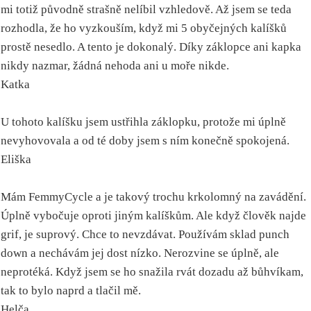
mi totiž původně strašně nelíbil vzhledově. Až jsem se teda
rozhodla, že ho vyzkouším, když mi 5 obyčejných kalíšků
prostě nesedlo. A tento je dokonalý. Díky záklopce ani kapka
nikdy nazmar, žádná nehoda ani u moře nikde.
Katka
U tohoto kalíšku jsem ustřihla záklopku, protože mi úplně
nevyhovovala a od té doby jsem s ním konečně spokojená.
Eliška
Mám FemmyCycle a je takový trochu krkolomný na zavádění.
Úplně vybočuje oproti jiným kalíškům. Ale když člověk najde
grif, je suprový. Chce to nevzdávat. Používám sklad punch
down a nechávám jej dost nízko. Nerozvine se úplně, ale
neprotéká. Když jsem se ho snažila rvát dozadu až bůhvíkam,
tak to bylo naprd a tlačil mě.
Helča