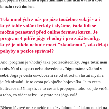
propojení fyzického a spirituálního mně učarovalo a toto
kouzlo trvá dodnes
.
Těla mnohých z nás po józe toužebně volají - a i
když tohle volání leckdy i slyšíme, řada lidí se
možná pozastaví před online formou kurzu. Je
program 4 pilíře jógy vhodný i pro začátečníky,
když je nikdo nebude moct "zkouknout", zda dělají
pohyby a pozice správně?
Ano, program je vhodný také pro začátečníky.
Jóga totiž není
tenis. Není to sport nebo dovednost. Jógu máme všichni v
sobě
. Jóga je cesta osvobození se od otroctví vlastní mysli a
jejích obsahů. Je to cesta pokojného bojovníka. Je to cesta
kultivace nižší mysli. Je to cesta k propojení toho, co jde vidět,
a toho, co vidět nelze. To proto nás jóga volá.
Během jógové praxe nejde o to "zvládnout" nějakou pozici na