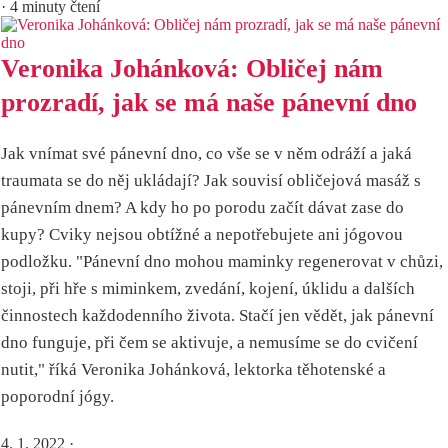
· 4 minuty čtení
Veronika Johánková: Obličej nám
prozradí, jak se má naše pánevní dno
Jak vnímat své pánevní dno, co vše se v něm odráží a jaká
traumata se do něj ukládají? Jak souvisí obličejová masáž s
pánevním dnem? A kdy ho po porodu začít dávat zase do
kupy? Cviky nejsou obtížné a nepotřebujete ani jógovou
podložku. "Pánevní dno mohou maminky regenerovat v chůzi,
stoji, při hře s miminkem, zvedání, kojení, úklidu a dalších
činnostech každodenního života. Stačí jen vědět, jak pánevní
dno funguje, při čem se aktivuje, a nemusíme se do cvičení
nutit," říká Veronika Johánková, lektorka těhotenské a
poporodní jógy.
4. 1. 2022
·