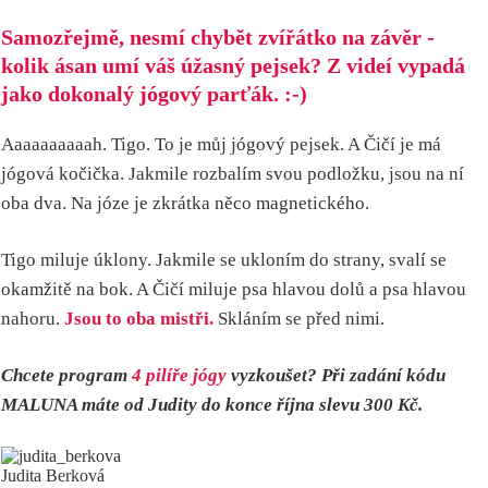
Samozřejmě, nesmí chybět zvířátko na závěr -
kolik ásan umí váš úžasný pejsek? Z videí vypadá
jako dokonalý jógový parťák. :-)
Aaaaaaaaaah. Tigo. To je můj jógový pejsek. A Čičí je má
jógová kočička. Jakmile rozbalím svou podložku, jsou na ní
oba dva. Na józe je zkrátka něco magnetického.
Tigo miluje úklony. Jakmile se ukloním do strany, svalí se
okamžitě na bok. A Čičí miluje psa hlavou dolů a psa hlavou
nahoru.
Jsou to oba mistři.
Skláním se před nimi.
Chcete program
4 pilíře jógy
vyzkoušet? Při zadání kódu
MALUNA máte od Judity do konce října slevu 300 Kč.
Judita Berková