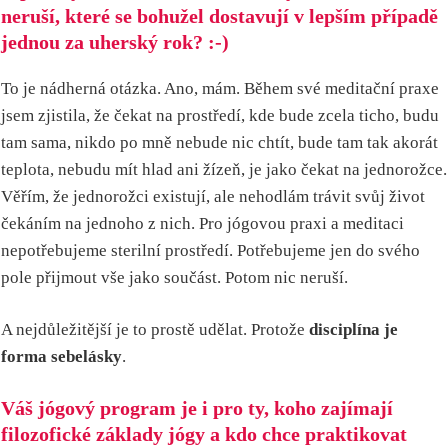
neruší, které se bohužel dostavují v lepším případě
jednou za uherský rok? :-)
To je nádherná otázka. Ano, mám. Během své meditační praxe
jsem zjistila, že čekat na prostředí, kde bude zcela ticho, budu
tam sama, nikdo po mně nebude nic chtít, bude tam tak akorát
teplota, nebudu mít hlad ani žízeň, je jako čekat na jednorožce.
Věřím, že jednorožci existují, ale nehodlám trávit svůj život
čekáním na jednoho z nich. Pro jógovou praxi a meditaci
nepotřebujeme sterilní prostředí. Potřebujeme jen do svého
pole přijmout vše jako součást. Potom nic neruší.
A nejdůležitější je to prostě udělat. Protože
disciplína je
forma sebelásky
.
Váš jógový program je i pro ty, koho zajímají
filozofické základy jógy a kdo chce praktikovat