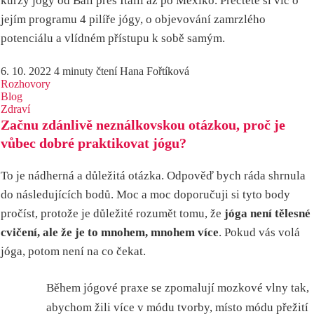
kurzy jógy od Bali přes Itálii až po Mexiko. Přečtěte si víc o
jejím programu 4 pilíře jógy, o objevování zamrzlého
potenciálu a vlídném přístupu k sobě samým.
6. 10. 2022
4 minuty čtení
Hana Fořtíková
Rozhovory
Blog
Zdraví
Začnu zdánlivě neználkovskou otázkou, proč je
vůbec dobré praktikovat jógu?
To je nádherná a důležitá otázka. Odpověď bych ráda shrnula
do následujících bodů. Moc a moc doporučuji si tyto body
pročíst, protože je důležité rozumět tomu, že
jóga není tělesné
cvičení, ale že je to mnohem, mnohem více
. Pokud vás volá
jóga, potom není na co čekat.
Během jógové praxe se zpomalují mozkové vlny tak,
abychom žili více v módu tvorby, místo módu přežití