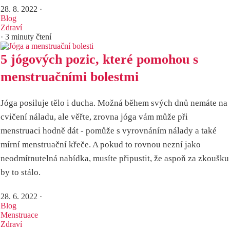
28. 8. 2022
·
Blog
Zdraví
· 3 minuty čtení
5 jógových pozic, které pomohou s
menstruačními bolestmi
Jóga posiluje tělo i ducha. Možná během svých dnů nemáte na
cvičení náladu, ale věřte, zrovna jóga vám může při
menstruaci hodně dát - pomůže s vyrovnáním nálady a také
mírní menstruační křeče. A pokud to rovnou nezní jako
neodmítnutelná nabídka, musíte připustit, že aspoň za zkoušku
by to stálo.
28. 6. 2022
·
Blog
Menstruace
Zdraví