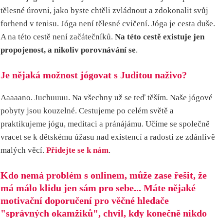
tělesné úrovni, jako byste chtěli zvládnout a zdokonalit svůj
forhend v tenisu. Jóga není tělesné cvičení. Jóga je cesta duše.
A na této cestě není začátečníků.
Na této cestě existuje jen
propojenost, a nikoliv porovnávání se
.
Je nějaká možnost jógovat s Juditou naživo?
Aaaaano. Juchuuuu. Na všechny už se teď těším. Naše jógové
pobyty jsou kouzelné. Cestujeme po celém světě a
praktikujeme jógu, meditaci a pránájámu. Učíme se společně
vracet se k dětskému úžasu nad existencí a radosti ze zdánlivě
malých věcí.
Přidejte se k nám
.
Kdo nemá problém s onlinem, může zase řešit, že
má málo klidu jen sám pro sebe... Máte nějaké
motivační doporučení pro věčné hledače
"správných okamžiků", chvil, kdy konečně nikdo