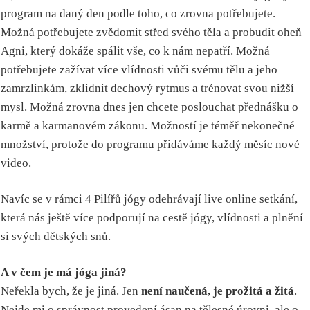
program na daný den podle toho, co zrovna potřebujete.
Možná potřebujete zvědomit střed svého těla a probudit oheň
Agni, který dokáže spálit vše, co k nám nepatří. Možná
potřebujete zažívat více vlídnosti vůči svému tělu a jeho
zamrzlinkám, zklidnit dechový rytmus a trénovat svou nižší
mysl. Možná zrovna dnes jen chcete poslouchat přednášku o
karmě a karmanovém zákonu. Možností je téměř nekonečné
množství, protože do programu přidáváme každý měsíc nové
video.
Navíc se v rámci 4 Pilířů jógy odehrávají live online setkání,
která nás ještě více podporují na cestě jógy, vlídnosti a plnění
si svých dětských snů.
A v čem je má jóga jiná?
Neřekla bych, že je jiná. Jen
není naučená, je prožitá a žitá
.
Nejde mi o správnost provedení ásan na tělesné úrovni, ale o