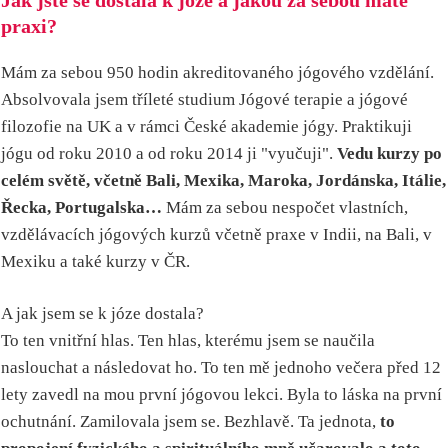
Jak jste se dostala k józe a jakou za sebou máte
praxi?
Mám za sebou 950 hodin akreditovaného jógového vzdělání.
Absolvovala jsem tříleté studium Jógové terapie a jógové
filozofie na UK a v rámci České akademie jógy. Praktikuji
jógu od roku 2010 a od roku 2014 ji "vyučuji".
Vedu kurzy po
celém světě, včetně Bali, Mexika, Maroka, Jordánska, Itálie,
Řecka, Portugalska…
Mám za sebou nespočet vlastních,
vzdělávacích jógových kurzů včetně praxe v Indii, na Bali, v
Mexiku a také kurzy v ČR.
A jak jsem se k józe dostala?
To ten vnitřní hlas. Ten hlas, kterému jsem se naučila
naslouchat a následovat ho. To ten mě jednoho večera před 12
lety zavedl na mou první jógovou lekci. Byla to láska na první
ochutnání. Zamilovala jsem se. Bezhlavě. Ta jednota,
to