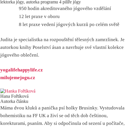
lektorka jógy, autorka programu 4 pilíře jógy
950 hodin akreditovaného jógového vzdělání
12 let praxe v oboru
8 let praxe vedení jógových kurzů po celém světě
Judita je specialistka na rozpouštění tělesných zamrzlinek. Je
autorkou knihy Poselství ásan a navrhuje své vlastní kolekce
jógového oblečení.
yogalifehappylife.cz
milujemejogu.cz
Hana Fořtíková
Autorka článku
Máma dvou kluků a panička psí holky Brusinky. Vystudovala
bohemistiku na FF UK a živí se od těch dob češtinou,
korekturami, psaním. Aby si odpočinula od sezení u počítače,