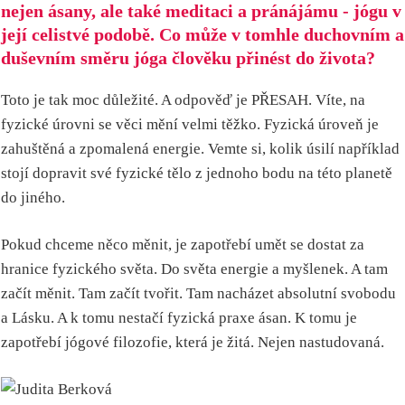
nejen ásany, ale také meditaci a pránájámu - jógu v
její celistvé podobě. Co může v tomhle duchovním a
duševním směru jóga člověku přinést do života?
Toto je tak moc důležité. A odpověď je PŘESAH. Víte, na
fyzické úrovni se věci mění velmi těžko. Fyzická úroveň je
zahuštěná a zpomalená energie. Vemte si, kolik úsilí například
stojí dopravit své fyzické tělo z jednoho bodu na této planetě
do jiného.
Pokud chceme něco měnit, je zapotřebí umět se dostat za
hranice fyzického světa. Do světa energie a myšlenek. A tam
začít měnit. Tam začít tvořit. Tam nacházet absolutní svobodu
a Lásku. A k tomu nestačí fyzická praxe ásan. K tomu je
zapotřebí jógové filozofie, která je žitá. Nejen nastudovaná.