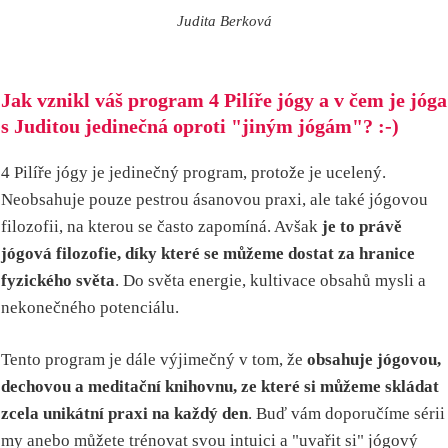
Judita Berková
Jak vznikl váš program 4 Pilíře jógy a v čem je jóga
s Juditou jedinečná oproti "jiným jógám"? :-)
4 Pilíře jógy je jedinečný program, protože je ucelený.
Neobsahuje pouze pestrou ásanovou praxi, ale také jógovou
filozofii, na kterou se často zapomíná. Avšak
je to právě
jógová filozofie, díky které se můžeme dostat za hranice
fyzického světa
. Do světa energie, kultivace obsahů mysli a
nekonečného potenciálu.
Tento program je dále výjimečný v tom, že
obsahuje jógovou,
dechovou a meditační knihovnu, ze které si můžeme skládat
zcela unikátní praxi na každý den
. Buď vám doporučíme sérii
my anebo můžete trénovat svou intuici a "uvařit si" jógový