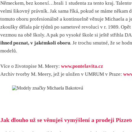
Německem, bez konexí…brali 1 studenta za tento kraj. Talento
velmi šikovný právník. Jak sama říká, pokud se máme někam dost
tomuto oboru profesionálně a kontinuelně věnuje Michaela a j
zkoušky dělala pár týdnů po sametové revoluci v r. 1989. Opět ž
vezmou na obě školy. A pak po vysoké škole si ještě střihla
ihned poznat, v jakémkoli oboru
. Je trochu smutné, že se hod
modelů.
Více o životopise M. Meery:
www.pontelavita.cz
Archiv tvorby M. Meery, jež je uložen v UMRUM v Praze:
www
Jak dlouho už se věnuješ vymýšlení a prodeji Pizzet