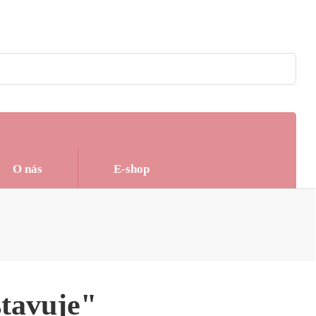
O nás
E-shop
stavuje"