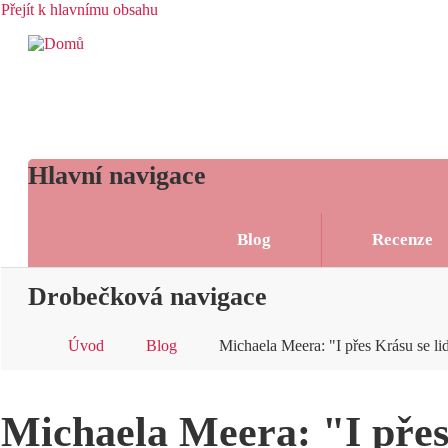
Přejít k hlavnímu obsahu
Hlavní navigace
Blog
Recenze
Drobečková navigace
Úvod
Blog
Michaela Meera: "I přes Krásu se li
Michaela Meera: "I přes