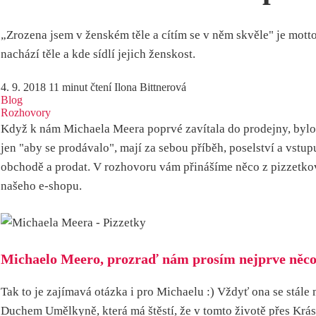
„Zrozena jsem v ženském těle a cítím se v něm skvěle" je mott
nachází těle a kde sídlí jejich ženskost.
4. 9. 2018
11 minut čtení
Ilona Bittnerová
Blog
Rozhovory
Když k nám Michaela Meera poprvé zavítala do prodejny, bylo 
jen "aby se prodávalo", mají za sebou příběh, poselství a vstup
obchodě a prodat. V rozhovoru vám přinášíme něco z pizzetko
našeho e-shopu.
Michaelo Meero, prozraď nám prosím nejprve něco m
Tak to je zajímavá otázka i pro Michaelu :) Vždyť ona se stále 
Duchem Umělkyně, která má štěstí, že v tomto životě přes Krásu