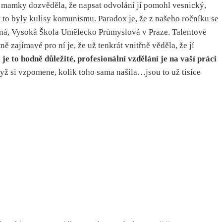
d mamky dozvěděla, že napsat odvolání jí pomohl vesnický,
t to byly kulisy komunismu. Paradox je, že z našeho ročníku se
upná, Vysoká Škola Umělecko Průmyslová v Praze. Talentové
 zajímavé pro ní je, že už tenkrát vnitřně věděla, že jí
o
je to hodně důležité, profesionální vzdělání je na vaší práci
Když si vzpomene, kolik toho sama našila…jsou to už tisíce