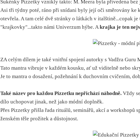
Sukénky Pizzetky vznikly takto: M. Meera byla přivedena bez j
Asi tři týdny poté, ráno při snídani byly její oči směrovány ke
otevřela. A tam celé dvě stránky o látkách v italštině...copak je
"krajkovky"...takto námi Univerzum hýbe. A
krajka je ten nej
ZA celým dílem je také vnitřní spojení autorky s Vadžra Guru 
Tato mantra vibruje v každém kousku, ať už viditelně nebo skr
Je to mantra o dosažení, požehnání k duchovním cvičením, dob
Také název pro každou Pizzetku nepřichází náhodně.
Vždy se 
dílo uchopovat jinak, než jako módní doplněk.
Přes Pizzetky přišla řada rituálů, seminářů, akcí a workshopů
ženském těle prožitek a důstojnost.