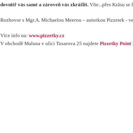
dovnitř vás samé a zároveň vás zkrášlit.
Víte...přes Krásu se l
Rozhovor s Mgr.A. Michaelou Meerou – autorkou Pizzetek - ved
Více info na:
www.pizzetky.cz
V obchodě Maluna v ulici Tusarova 25 najdete
Pizzetky Poin