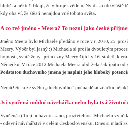
hlubší a někteří říkají, že vibruje světlem. Nyní…ji obzvláště 
kdy oba ví, že štěstí nenajdou vně tohoto světa.
A co tvé jméno - Meera? To nezní jako české příjmen
Jméno Meera bylo Michaele předáno v roce v r. 2010, 25. prosinc
Meery. Výběr byl jasný :) Michaela si prošla dvouletým procese
hojnosti, svaté ženy...princezny Meery žijící v 16. století, kte
Německu. V roce 2012 Michaela Meera obdržela šaktipátu od Á
Podstatou duchovního jména je naplnit jeho hluboký potenciál
Nemůžete si ze svého „duchovního“ jména dělat značku nějakého
Jsi vyučená módní návrhářka nebo byla tvá životní 
Vyučená :) To jí pobavilo…ano, prozřetelnost Michaelu vyučila
- oděvní návrhářství v celém Československu. Dnes si mladí as