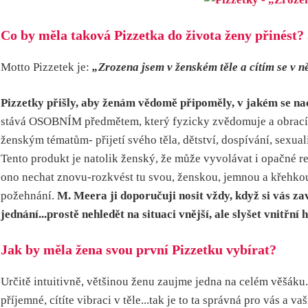
Co by měla taková Pizzetka do života ženy přinést? J
Motto Pizzetek je:
„Zrozena jsem v ženském těle a cítím se v n
Pizzetky přišly, aby ženám vědomě připoměly, v jakém se nachá
stává OSOBNÍM předmětem, který fyzicky zvědomuje a obrací poz
ženským tématům- přijetí svého těla, dětství, dospívání, sexua
Tento produkt je natolik ženský, že může vyvolávat i opačné re
ono nechat znovu-rozkvést tu svou, ženskou, jemnou a křehkou z
požehnání.
M. Meera ji doporučuji nosit vždy, když si vás za
jednání...prostě nehledět na situaci vnější, ale slyšet vnitřní h
Jak by měla žena svou první Pizzetku vybírat?
Určitě intuitivně, většinou ženu zaujme jedna na celém věšáku. 
příjemné, cítíte vibraci v těle...tak je to ta správná pro vás a v