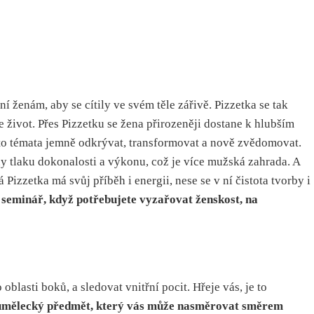
ní ženám, aby se cítily ve svém těle zářivě. Pizzetka se tak
život. Přes Pizzetku se žena přirozeněji dostane k hlubším
 tato témata jemně odkrývat, transformovat a nově zvědomovat.
ny tlaku dokonalosti a výkonu, což je více mužská zahrada. A
izzetka má svůj příběh i energii, nese se v ní čistota tvorby i
a seminář, když potřebujete vyzařovat ženskost, na
blasti boků, a sledovat vnitřní pocit. Hřeje vás, je to
to umělecký předmět, který vás může nasměrovat směrem