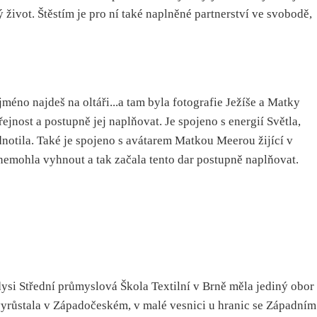
 život. Štěstím je pro ní také naplněné partnerství ve svobodě,
méno najdeš na oltáři...a tam byla fotografie Ježíše a Matky
jnost a postupně jej naplňovat. Je spojeno s energií Světla,
jednotila. Také je spojeno s avátarem Matkou Meerou žijící v
emohla vyhnout a tak začala tento dar postupně naplňovat.
dysi Střední průmyslová Škola Textilní v Brně měla jediný obor
 vyrůstala v Západočeském, v malé vesnici u hranic se Západním