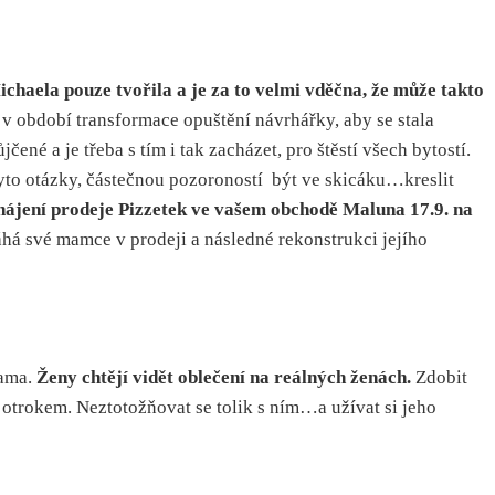
chaela pouze tvořila a je za to velmi vděčna, že může takto
v období transformace opuštění návrhářky, aby se stala
é a je třeba s tím i tak zacházet, pro štěstí všech bytostí.
 tyto otázky, částečnou pozoroností být ve skicáku…kreslit
hájení prodeje Pizzetek ve vašem obchodě Maluna 17.9. na
há své mamce v prodeji a následné rekonstrukci jejího
lama.
Ženy chtějí vidět oblečení na reálných ženách.
Zdobit
ho otrokem. Neztotožňovat se tolik s ním…a užívat si jeho