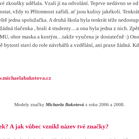
vé zkoušky udělala. Vzali jí na odvolání. Teprve nedávno se o
at, vždy to Přítomnost zařídí, ať jsou kulisy jakékoli. Tenkrá
eště jedna spolužačka. A druhá škola byla tenkrát téže nedost
ádná tlačenka , brali 4 studenty…a ona byla jedna z nich. Zpětně
 DAMU, obor maska a kostým…takže vyučena je dostatečně :) On
ně bytostí staví do role návrhářů a vzdělání, ani praxe žádná. 
.michaelabakotova.cz
Modely značky
Michaela Bakotová
z roku 2006 a 2008.
ek? A jak vůbec vznikl název tvé značky?