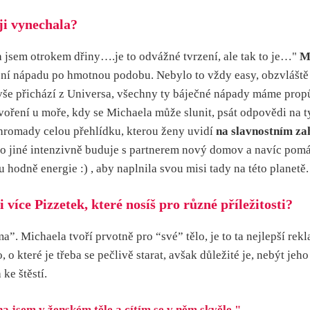
ěji vynechala?
 jsem otrokem dřiny….je to odvážné tvrzení, ale tak to je…"
Mi
ení nápadu po hmotnou podobu. Nebylo to vždy easy, obzvláště 
e přichází z Universa, všechny ty báječné nápady máme propůjčen
 tvoření u moře, kdy se Michaela může slunit, psát odpovědi na
hromady celou přehlídku, kterou ženy uvidí
na slavnostním za
mo jiné intenzivně buduje s partnerem nový domov a navíc pomá
dně energie :) , aby naplnila svou misi tady na této planetě.
více Pizzetek, které nosíš pro různé příležitosti?
 Michaela tvoří prvotně pro “své” tělo, je to ta nejlepší rek
o které je třeba se pečlivě starat, avšak důležité je, nebýt je
ke štěstí.