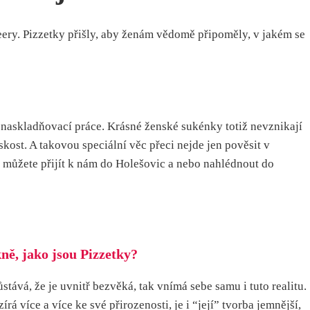
eery. Pizzetky přišly, aby ženám vědomě připoměly, v jakém se
 naskladňovací práce. Krásné ženské sukénky totiž nevznikají
skost. A takovou speciální věc přeci nejde jen pověsit v
 můžete přijít k nám do Holešovic a nebo nahlédnout do
ně, jako jsou Pizzetky?
tává, že je uvnitř bezvěká, tak vnímá sebe samu i tuto realitu.
 více a více ke své přirozenosti, je i “její” tvorba jemnější,