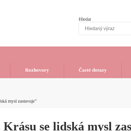
Hledat
Rozhovory
Časté dotazy
dská mysl zastavuje"
 Krásu se lidská mysl za