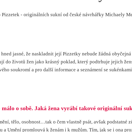
o Pizzetek - originálních sukní od české návrhářky Michaely M
hned jasné, že naskladnit její Pizzetky nebude žádná obyčejná
ují do životů žen jako krásný poklad, který podtrhuje jejich žen
vého soukromí a pro další informace a seznámení se sukénkami
álo o sobě. Jaká žena vyrábí takové originální suk
mění, tělo, osobnost…tak o čem vlastně psát, avšak podstatné zůs
 a Umění promlouvá k ženám i k mužům. Tím, jak se i ona prozírá