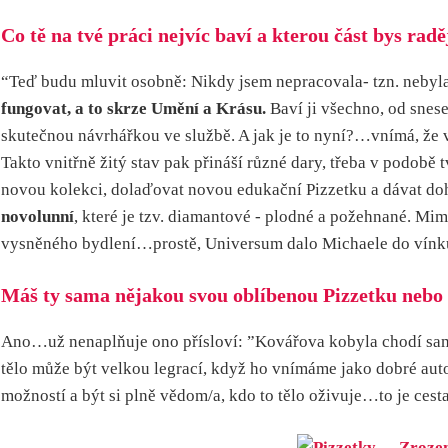
Co tě na tvé práci nejvíc baví a kterou část bys rad
“Teď budu mluvit osobně: Nikdy jsem nepracovala- tzn. nebyla
fungovat, a to skrze Umění a Krásu.
Baví ji všechno, od snes
skutečnou návrhářkou ve službě. A jak je to nyní?…vnímá, že vš
Takto vnitřně žitý stav pak přináší různé dary, třeba v podobě
novou kolekci, dolaďovat novou edukační Pizzetku a dávat do
novolunní
, které je tzv. diamantové - plodné a požehnané. Mi
vysněného bydlení…prostě, Universum dalo Michaele do vínku ho
Máš ty sama nějakou svou oblíbenou Pizzetku nebo i 
Ano…už nenaplňuje ono přísloví: ”Kovářova kobyla chodí sama”.
tělo může být velkou legrací, když ho vnímáme jako dobré auto, 
možností a být si plně vědom/a, kdo to tělo oživuje…to je cesta 