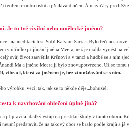
těší tvoření mantra tisků a předávání učení Átmavičáry pro běžný
í. Je to tvé civilní nebo umělecké jméno?
e...na meditacích se Sofií Kalyani Sarras. Bylo řečeno...nové j
m vnitřního přijímání jména Meera, než je mohla vynést na veře
rá celý svůj život zasvětila Kršnovi a v tanci a hudbě se s ním s
nandi Ma a jméno Meera jí bylo znovupotvrzeno. Už se tomu n
, vibraci, která za jménem je, bez ztotožňování se s ním.
 výrobku, věci, tak, jak se to někde děje...bohužel.
cesta k navrhování oblečení úplně jiná?
 a připravila hladký vstup na prestižní školy v tomto oboru. K
i neumí představit, že na takový obor se bralo podle krajů a já