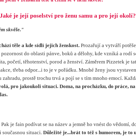
aké je její poselství pro ženu samu a pro její okolí?
ěm skvěle."
zí těle a kde sídlí jejich ženskost.
Prozařují a vytváří potěše
ornost do oblasti pánve, boků a dělohy, kde vzniká a rodí se 
lita, početí, těhotenství, porod a ženství. Záměrem Pizzetek je
akce, třeba odpor...i to je v pořádku. Mnohé ženy jsou vystave
ahradu, prostě trochu trvá a pojí se s tím mnoho emocí. Každá P
volá, pro jakoukoli situaci. Doma, na procházku, do práce, n
las.
Pak je fain podívat se na název a jemně ho vnést do vědomí, do o
aši současnou situaci.
Důležité je...brát to též s humorem, je 