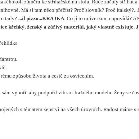
akéhokoli záměru ke střihačskému stolu. Ruce začaly stříhat a 
 knihovně. Má si tam něco přečíst? Proč slovník? Proč italský?..
 to tady?
...il pizzo...KRAJKA
. Co jí to univerzum napovídá? 
více křehký, ženský a zářivý materiál, jaký vlastně existuje. 
Mantrou.
ytě.
rému způsobu života a cestě za osvícením.
sám vynoří, aby podpořil vibraci každého modelu. Ženy se čast
 spojených s tématem ženství na všech úrovních. Radost máme s