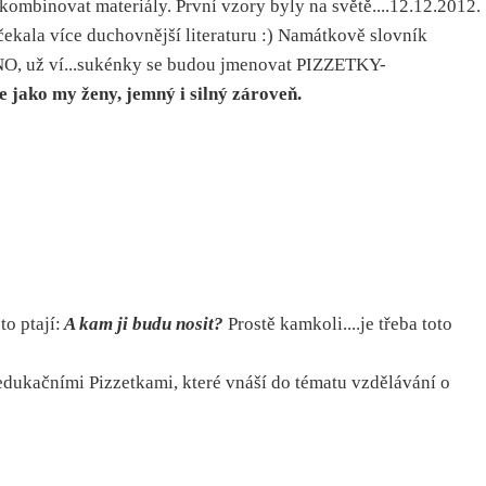
kombinovat materiály. První vzory byly na světě....12.12.2012.
.čekala více duchovnější literaturu :) Namátkově slovník
ANO, už ví...sukénky se budou jmenovat PIZZETKY-
Je jako my ženy, jemný i silný zároveň.
o ptají:
A kam ji budu nosit?
Prostě kamkoli....je třeba toto
 edukačními Pizzetkami, které vnáší do tématu vzdělávání o