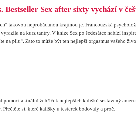
 Bestseller Sex after sixty vychází v češ
ných" takovou neprobádanou krajinou je. Francouzská psycholo
vyrazila na kurz tantry. V knize Sex po šedesátce nabízí inspir
te na pilu". Zato to může být ten nejlepší orgasmus vašeho život
l pomoct aktuální žebříček nejlepších kalíšků sestavený ameri
Přečtěte si, které kalíšky u testerek bodovaly a proč.