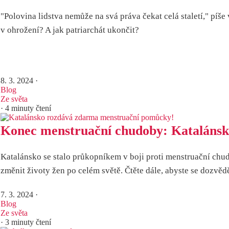
"Polovina lidstva nemůže na svá práva čekat celá staletí," pí
v ohrožení? A jak patriarchát ukončit?
8. 3. 2024
·
Blog
Ze světa
· 4 minuty čtení
Konec menstruační chudoby: Kataláns
Katalánsko se stalo průkopníkem v boji proti menstruační chu
změnit životy žen po celém světě. Čtěte dále, abyste se dozvěd
7. 3. 2024
·
Blog
Ze světa
· 3 minuty čtení