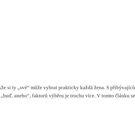
že si ty „své“ může vybrat prakticky každá žena. S přibývajícím
 „buď, anebo“, faktorů výběru je trochu více. V tomto článku s