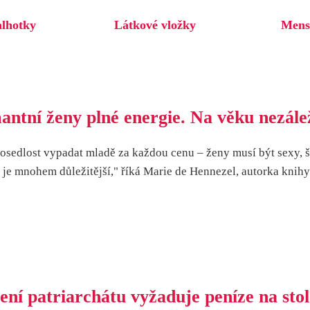
alhotky
Látkové vložky
Mens
ntní ženy plné energie. Na věku nezále
edlost vypadat mladě za každou cenu – ženy musí být sexy, štíh
je mnohem důležitější," říká Marie de Hennezel, autorka knihy 
ní patriarchátu vyžaduje peníze na stol