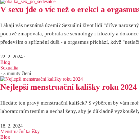
V sexu jde o víc než o erekci a orgasmus.
Lákají vás neznámá území? Sexuální život lidí "dříve naroze
poctivě zmapovala, probrala se sexuology i filozofy a dokonce 
především o spříznění duší - a orgasmus přichází, když "netlačí
22. 2. 2024
·
Blog
Sexualita
· 3 minuty čtení
Nejlepší menstruační kalíšky roku 2024
Hledáte ten pravý menstruační kalíšek? S výběrem by vám moh
laboratorním testům a nechal ženy, aby je důkladně vyzkoušely. 
18. 2. 2024
·
Menstruační kalíšky
Blog