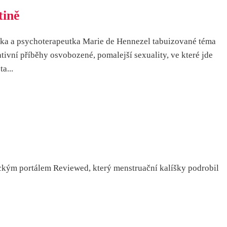
tině
žka a psychoterapeutka Marie de Hennezel tabuizované téma
ativní příběhy osvobozené, pomalejší sexuality, ve které jde
a...
ckým portálem Reviewed, který menstruační kalíšky podrobil