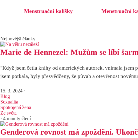
Menstruační kalíšky
Menstruační k
Nejnovější články
Marie de Hennezel: Mužům se líbí šarma
"Když jsem četla knihy od amerických autorek, vnímala jsem pos
jsem potkala, byly přesvědčeny, že půvab a otevřenost novému 
15. 3. 2024
·
Blog
Sexualita
Spokojená žena
Ze světa
· 4 minuty čtení
Genderová rovnost má zpoždění. Ukonče