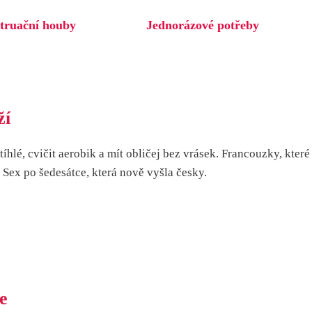
truační houby
Jednorázové potřeby
ží
lé, cvičit aerobik a mít obličej bez vrásek. Francouzky, které
Sex po šedesátce, která nově vyšla česky.
e