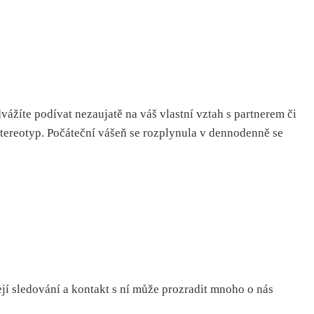
ážíte podívat nezaujatě na váš vlastní vztah s partnerem či
stereotyp. Počáteční vášeň se rozplynula v dennodenně se
její sledování a kontakt s ní může prozradit mnoho o nás