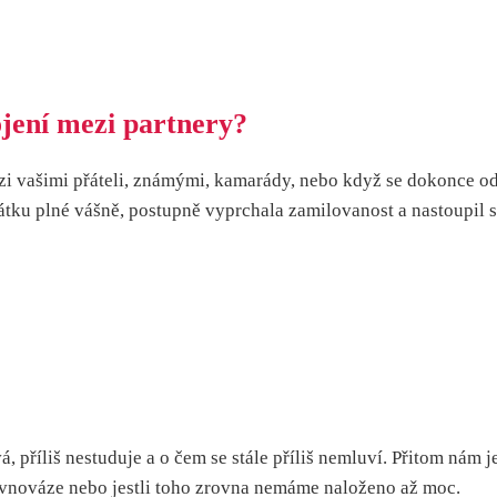
ojení mezi partnery?
i vašimi přáteli, známými, kamarády, nebo když se dokonce odv
čátku plné vášně, postupně vyprchala zamilovanost a nastoupil 
, příliš nestuduje a o čem se stále příliš nemluví. Přitom nám 
ovnováze nebo jestli toho zrovna nemáme naloženo až moc.