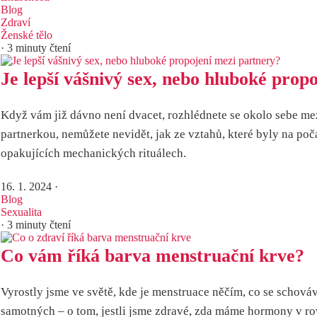
Blog
Zdraví
Ženské tělo
· 3 minuty čtení
Je lepší vášnivý sex, nebo hluboké prop
Když vám již dávno není dvacet, rozhlédnete se okolo sebe mez
partnerkou, nemůžete nevidět, jak ze vztahů, které byly na po
opakujících mechanických rituálech.
16. 1. 2024
·
Blog
Sexualita
· 3 minuty čtení
Co vám říká barva menstruační krve?
Vyrostly jsme ve světě, kde je menstruace něčím, co se schovává
samotných – o tom, jestli jsme zdravé, zda máme hormony v r